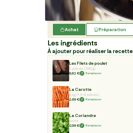
Achat
Préparation
Les ingrédients
À ajouter pour réaliser la recette
Les Filets de poulet
2 pièces (390 g)
6,82 €
Remplacer
La Carotte
1 kg (≈3-6 pièces)
2,69 €
Remplacer
La Coriandre
botte
0,99 €
Remplacer