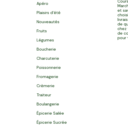
Cours
Apéro
March
et sa
Plaisirs d'été
chois
livra
Nouveautés
de qu
chez 
Fruits
de co
pour 
Légumes
Boucherie
Charcuterie
Poissonnerie
Fromagerie
Crèmerie
Traiteur
Boulangerie
Épicerie Salée
Épicerie Sucrée