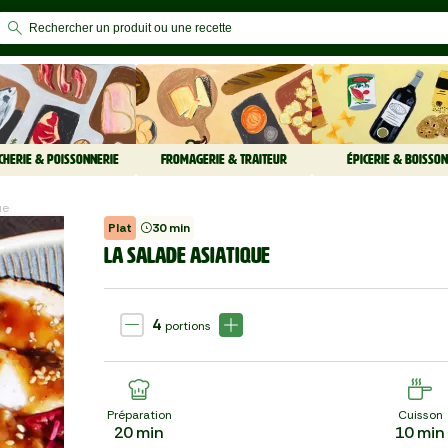
CHERIE & POISSONNERIE
FROMAGERIE & TRAITEUR
ÉPICERIE & BOISSON
ue
Plat
30 min
LA SALADE ASIATIQUE
4
portions
Préparation
Cuisson
20
min
10
min