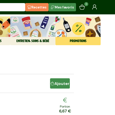
0
Recettes
Mes favoris
S
ENTRETIEN, SOINS & BÉBÉ
PROMOTIONS
Ajouter
Portion
6,67 €