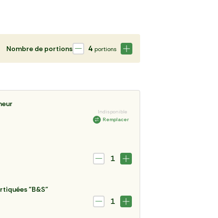
4
Nombre de portions
portions
meur
Indisponible
Remplacer
1
rtiquées "B&S"
1