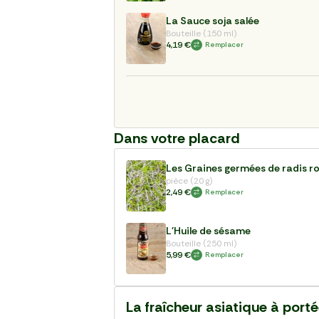
La Sauce soja salée
Bouteille (150 ml)
4,19 €
Remplacer
Dans votre placard
Les Graines germées de radis r
pièce (20 g)
2,49 €
Remplacer
L'Huile de sésame
Bouteille (250 ml)
5,99 €
Remplacer
La fraîcheur asiatique à port