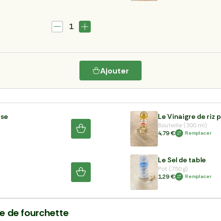
1
Ajouter
ose
Le Vinaigre de riz 
Bouteille (300 ml)
4,79 €
Remplacer
Le Sel de table
Pot (750 g)
1,29 €
Remplacer
ée de fourchette