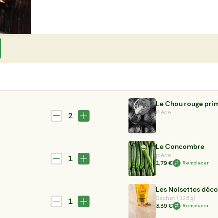
Le Chou rouge pri
Pièce
2
Le Concombre
pièce
1
1,79 €
Remplacer
Les Noisettes déco
Sachet (125 g)
1
3,39 €
Remplacer