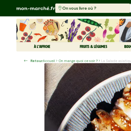
On vous livre où ?
À L'AFFICHE
FRUITS & LÉGUMES
BOU
Retour
Accueil
On mange quoi ce soir ?
La Salade asiatiq