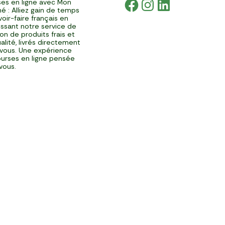
es en ligne avec Mon
é : Alliez gain de temps
voir-faire français en
issant notre service de
ison de produits frais et
alité, livrés directement
vous. Une expérience
urses en ligne pensée
vous.