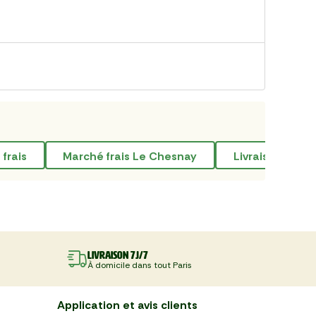
frais
marché frais Le Chesnay
livraison de c
Livraison 7J/7
À domicile dans tout Paris
Application et avis clients