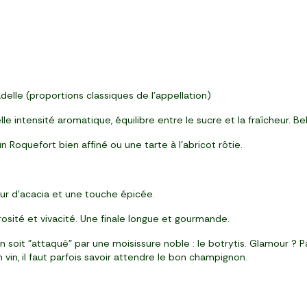
elle (proportions classiques de l’appellation)
le intensité aromatique, équilibre entre le sucre et la fraîcheur. Be
un Roquefort bien affiné ou une tarte à l’abricot rôtie.
leur d’acacia et une touche épicée.
sité et vivacité. Une finale longue et gourmande.
in soit "attaqué" par une moisissure noble : le botrytis. Glamour ? 
vin, il faut parfois savoir attendre le bon champignon.