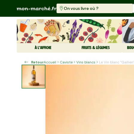
On vous livre où ?
À L'AFFICHE
FRUITS & LÉGUMES
BOU
Retour
Accueil
Caviste
Vins blancs
Le Vin blanc "Galli