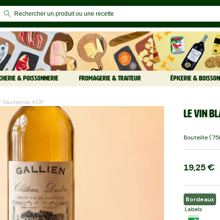
CHERIE & POISSONNERIE
FROMAGERIE & TRAITEUR
ÉPICERIE & BOISSON
en" Sauternes AOP
Le Vin b
Bouteille (75
19,25 €
Bordeaux
Labels