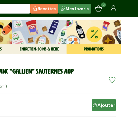
0
Recettes
Mes favoris
S
ENTRETIEN, SOINS & BÉBÉ
PROMOTIONS
lanc "Gallien" Sauternes AOP
0ml)
Ajouter