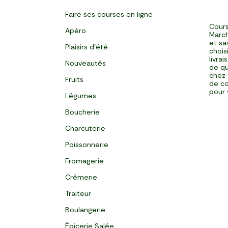
Faire ses courses en ligne
Cours
Apéro
March
et sa
Plaisirs d'été
chois
livra
Nouveautés
de qu
chez 
Fruits
de co
pour 
Légumes
Boucherie
Charcuterie
Poissonnerie
Fromagerie
Crèmerie
Traiteur
Boulangerie
Épicerie Salée