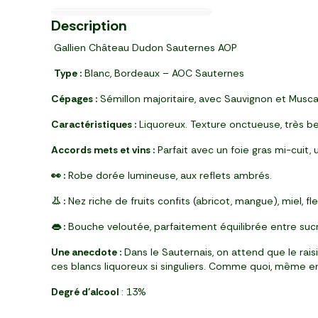
Prix Malin
Dès 6 mois
1 personne
le 2ème à -50%
4
7
3
6
6
3
2
5
25
99
80
39
69
49
99
21
Description
,
,
,
,
,
,
,
,
€
€
€
€
€
€
€
€
pièce (230 g)
pack de 8 (720 g)
pièce (250 g)
brique (1 l)
paquet (350 g)
sachet (200 g)
paquet (200 g)
pièce (270 g)
Gallien Château Dudon Sauternes AOP
Type :
Blanc, Bordeaux – AOC Sauternes
Cépages :
Sémillon majoritaire, avec Sauvignon et Muscad
Caractéristiques :
Liquoreux. Texture onctueuse, très bel
Accords mets et vins :
Parfait avec un foie gras mi-cuit, 
👀 :
Robe dorée lumineuse, aux reflets ambrés.
👃 :
Nez riche de fruits confits (abricot, mangue), miel, f
👄 :
Bouche veloutée, parfaitement équilibrée entre sucro
Une anecdote :
Dans le Sauternais, on attend que le rais
ces blancs liquoreux si singuliers. Comme quoi, même en 
Degré d'alcool
: 13%