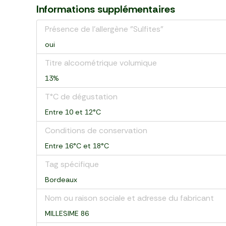
Informations supplémentaires
Présence de l'allergène "Sulfites"
oui
Titre alcoométrique volumique
13%
T°C de dégustation
Entre 10 et 12°C
Conditions de conservation
Entre 16°C et 18°C
Tag spécifique
Bordeaux
Nom ou raison sociale et adresse du fabricant
MILLESIME 86