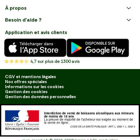
Faire ses courses en ligne
À propos
Apéro
Besoin d'aide ?
Courses en ligne avec Mon
Plaisirs d'été
Nous suivre
Marché : Alliez gain de temps
Application et avis clients
et savoir-faire français en
Nouveautés
choisissant notre service de
livraison de produits frais et
Fruits
de qualité, livrés directement
chez vous. Une expérience
Légumes
de courses en ligne pensée
4,7
sur plus de 1300 avis
pour vous.
Boucherie
Charcuterie
CGV et mentions légales
Nos offres spéciales
Poissonnerie
Informations sur les cookies
Gestion des cookies
Fromagerie
Gestion des données personnelles
Crèmerie
Interdiction de vente de boissons alcooliques aux mineurs
Traiteur
de moins de 18 ans
La preuve de majorité de l’acheteur est exigée au moment de
la vente en ligne.
Boulangerie
CODE DE LA SANTÉ PUBLIQUE : ART. L. 3342-1. L. 3342-3
Épicerie Salée