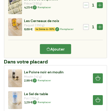
Pièce (230 g)
1
4,25 €
Remplacer
Les Cerneaux de noix
Paquet (350 g)
1
6,69 €
le 2ème à -50%
Remplacer
Ajouter
Dans votre placard
Le Poivre noir en moulin
Moulin (42 g)
2,99 €
Remplacer
Le Sel de table
Pot (750 g)
1,29 €
Remplacer