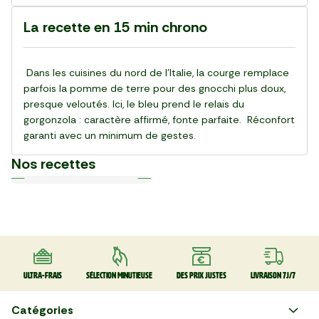
La recette en 15 min chrono
Dans les cuisines du nord de l’Italie, la courge remplace
parfois la pomme de terre pour des gnocchi plus doux,
presque veloutés. Ici, le bleu prend le relais du
gorgonzola : caractère affirmé, fonte parfaite. Réconfort
garanti avec un minimum de gestes.
Nos recettes
Plat
Plat
Plat
Plat
Plat
Plat
Plat
Plat
Plat
Plat
30 min
20 min
15 min
55 min
28 min
20 min
20 min
25 min
25 min
30 min
La Salade de gnocchi,
La Pinsa Burrata Pesto
Le Carpaccio de Boeuf
La Kafta sauce tahini 🇯🇴
La Salade de chou rouge
Le Club sandwich
Le Taboulé végétal
La Salade de haricots verts
La Tarte Fraîche au Thon
Le Poke bowl au saumon et
mozzarella et serrano
thaï au poulet
légumes croquants 🇺🇸
Ultra-frais
Sélection minutieuse
Des prix justes
Livraison 7J/7
Catégories