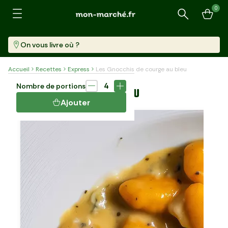
0
Recherche
On vous livre où ?
Accueil
Recettes
Express
Les Gnocchis de courge au bleu
Plat
15 min
4
Nombre de portions
LES GNOCCHIS DE COURGE AU BLEU
Ajouter