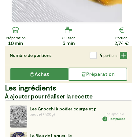
Préparation
Cuisson
Portion
10
min
5
min
2,74 €
4
Nombre de portions
portions
Achat
Préparation
Les ingrédients
À ajouter pour réaliser la recette
Les Gnocchi à poêler courge et pommes de terre
paquet (400 g)
Indisponible
Remplacer
Le Bleu de Laqueuille