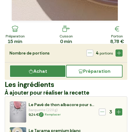
Préparation
Cuisson
Portion
15
min
0
min
8,78 €
4
Nombre de portions
portions
Achat
Préparation
Les ingrédients
À ajouter pour réaliser la recette
Le Pavé de thon albacore pour sashimi
Barquette (220 g)
3
9,24 €
Remplacer
Le Tarama premium blanc