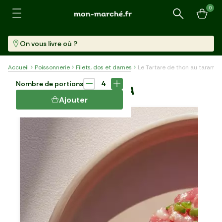
0
Recherche
On vous livre où ?
Accueil
Poissonnerie
Filets, dos et darnes
Le Tartare de thon au tarama
Plat
15 min
4
Nombre de portions
LE TARTARE DE THON AU TARAMA
Ajouter