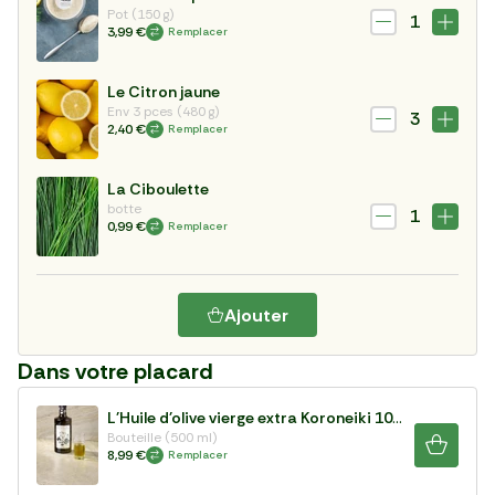
Pot (150 g)
1
3,99 €
Remplacer
Le Citron jaune
Env 3 pces (480 g)
3
2,40 €
Remplacer
La Ciboulette
botte
1
0,99 €
Remplacer
Ajouter
Dans votre placard
L'Huile d'olive vierge extra Koroneiki 100%
Bouteille (500 ml)
8,99 €
Remplacer