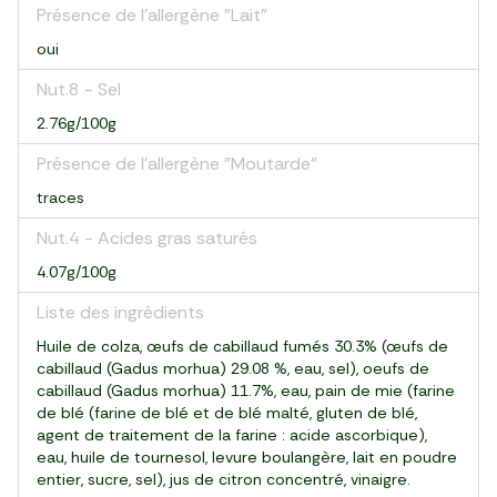
Présence de l'allergène "Lait"
oui
Nut.8 - Sel
2.76g/100g
Présence de l'allergène "Moutarde"
traces
Nut.4 - Acides gras saturés
4.07g/100g
Liste des ingrédients
Huile de colza, œufs de cabillaud fumés 30.3% (œufs de
cabillaud (Gadus morhua) 29.08 %, eau, sel), oeufs de
cabillaud (Gadus morhua) 11.7%, eau, pain de mie (farine
de blé (farine de blé et de blé malté, gluten de blé,
agent de traitement de la farine : acide ascorbique),
eau, huile de tournesol, levure boulangère, lait en poudre
entier, sucre, sel), jus de citron concentré, vinaigre.