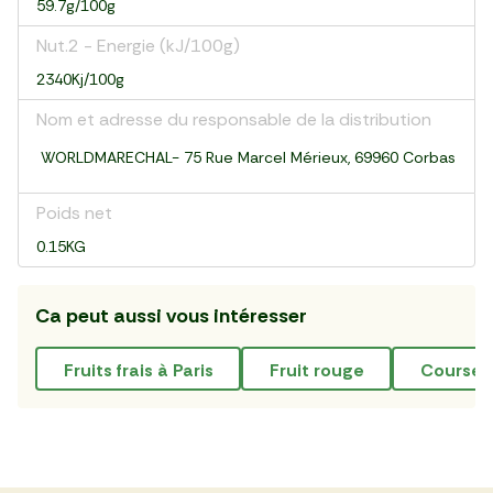
59.7g/100g
Nut.2 - Energie (kJ/100g)
2340Kj/100g
Nom et adresse du responsable de la distribution
WORLDMARECHAL- 75 Rue Marcel Mérieux, 69960 Corbas
Poids net
0.15KG
Ca peut aussi vous intéresser
Fruits frais à Paris
fruit rouge
course 