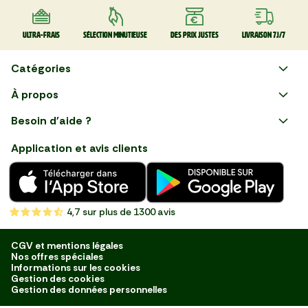
Ultra-frais
Sélection minutieuse
Des prix justes
Livraison 7J/7
Catégories
Faire ses courses en ligne
À propos
Apéro
Besoin d'aide ?
Courses en ligne avec Mon
Plaisirs d'été
Nous suivre
Marché : Alliez gain de temps
Application et avis clients
et savoir-faire français en
Nouveautés
choisissant notre service de
livraison de produits frais et
Fruits
de qualité, livrés directement
chez vous. Une expérience
Légumes
de courses en ligne pensée
4,7
sur plus de 1300 avis
pour vous.
Boucherie
Charcuterie
CGV et mentions légales
Nos offres spéciales
Poissonnerie
Informations sur les cookies
Gestion des cookies
Fromagerie
Gestion des données personnelles
Crèmerie