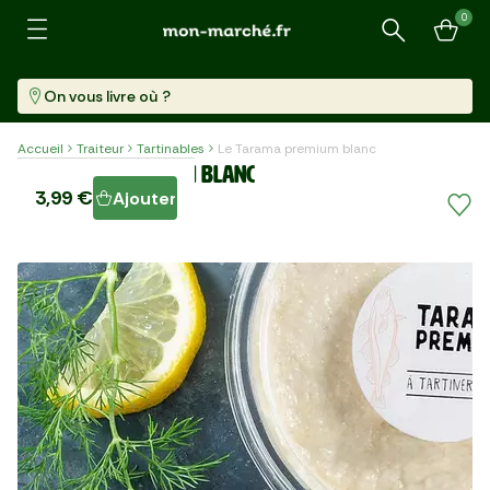
0
Recherche
On vous livre où ?
Accueil
Traiteur
Tartinables
Le Tarama premium blanc
Le Tarama premium blanc
3,99 €
Ajouter
Pot (150 G)
26,60 €/kg