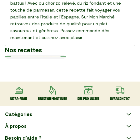
battus ! Avec du chorizo relevé, du riz fondant et une
touche de parmesan, cette recette fait voyager vos
papilles entre l’Italie et l’Espagne. Sur Mon Marché,
retrouvez des produits de qualité pour un plat
savoureux et généreux. Passez commande dès
maintenant et cuisinez avec plaisir
Nos recettes
Plat
Plat
Plat
Plat
Plat
Plat
Plat
Plat
Plat
Plat
30 min
20 min
15 min
55 min
28 min
20 min
20 min
25 min
25 min
30 min
La Salade de gnocchi,
La Pinsa Burrata Pesto
Le Carpaccio de Boeuf
La Kafta sauce tahini 🇯🇴
La Salade de chou rouge
Le Club sandwich
Le Taboulé végétal
La Salade de haricots verts
La Tarte Fraîche au Thon
Le Poke bowl au saumon et
mozzarella et serrano
thaï au poulet
légumes croquants 🇺🇸
Ultra-frais
Sélection minutieuse
Des prix justes
Livraison 7J/7
Catégories
Faire ses courses en ligne
À propos
Apéro
Besoin d'aide ?