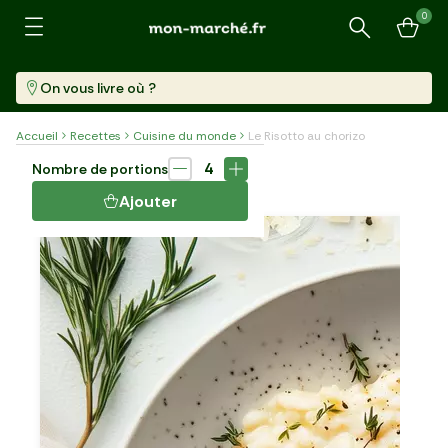
0
Recherche
On vous livre où ?
Accueil
Recettes
Cuisine du monde
Le Risotto au chorizo
Plat
35 min
4
Nombre de portions
LE RISOTTO AU CHORIZO
Ajouter