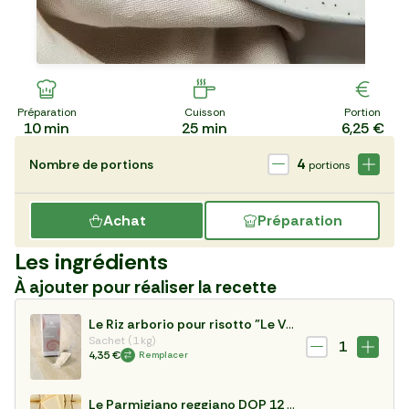
Préparation
Cuisson
Portion
10
min
25
min
6,25 €
4
Nombre de portions
portions
Achat
Préparation
Les ingrédients
À ajouter pour réaliser la recette
Le Riz arborio pour risotto "Le Voglie"
Sachet (1 kg)
1
4,35 €
Remplacer
Le Parmigiano reggiano DOP 12 mois d'affinage