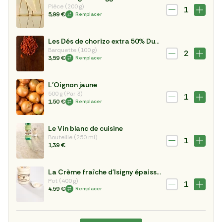
Pièce (200 g)
1
5,99 €
Remplacer
Les Dés de chorizo extra 50% Duroc
Barquette (100 g)
2
3,59 €
Remplacer
L'Oignon jaune
500 g (Par 3)
1
1,50 €
Remplacer
Le Vin blanc de cuisine
Bouteille (250 ml)
1
1,39 €
La Crème fraîche d'Isigny épaisse AOP 400g
Pot (400 g)
1
4,59 €
Remplacer