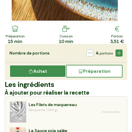
Préparation
Cuisson
Portion
15
min
10
min
3,51 €
4
Nombre de portions
portions
Achat
Préparation
Les ingrédients
À ajouter pour réaliser la recette
Les Filets de maquereau
Barquette (300 g)
Indisponible
La Sauce soja salée