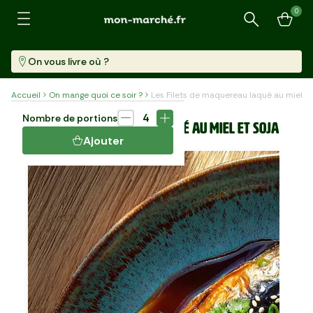
0
Recherche
On vous livre où ?
Accueil
On mange quoi ce soir ?
Les Filets de maquereau laqué au miel et
Plat
25 min
4
Nombre de portions
LES FILETS DE MAQUEREAU LAQUÉ AU MIEL ET SOJA
Ajouter