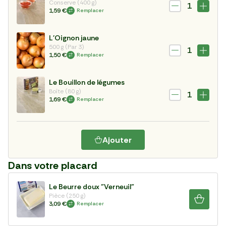
Conserve (400 g)
1
1,59 €
Remplacer
L'Oignon jaune
500 g (Par 3)
1
1,50 €
Remplacer
Le Bouillon de légumes
Boîte (80 g)
1
1,69 €
Remplacer
Ajouter
Dans votre placard
Le Beurre doux "Verneuil"
Pièce (250 g)
3,09 €
Remplacer