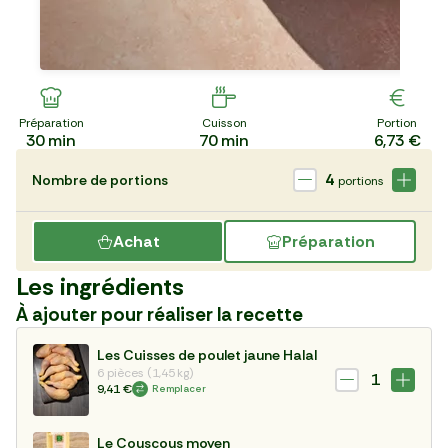
Préparation
Cuisson
Portion
30
min
70
min
6,73 €
4
Nombre de portions
portions
Achat
Préparation
Les ingrédients
À ajouter pour réaliser la recette
Les Cuisses de poulet jaune Halal
6 pièces (1,45 kg)
1
9,41 €
Remplacer
Le Couscous moyen