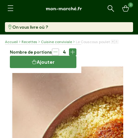
0
Recherche
On vous livre où ?
Accueil
Recettes
Cuisine conviviale
Le Couscous poulet 🇲🇦
Plat
100 min
4
Nombre de portions
LE COUSCOUS POULET 🇲🇦
Ajouter