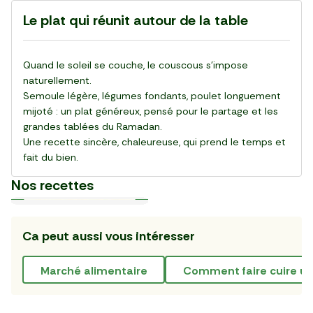
Le plat qui réunit autour de la table
Quand le soleil se couche, le couscous s’impose
naturellement.
Semoule légère, légumes fondants, poulet longuement
mijoté : un plat généreux, pensé pour le partage et les
grandes tablées du Ramadan.
Une recette sincère, chaleureuse, qui prend le temps et
fait du bien.
Nos recettes
Ca peut aussi vous intéresser
Plat
Plat
Plat
Plat
Plat
Plat
Plat
Plat
Plat
Plat
30 min
20 min
15 min
55 min
28 min
20 min
20 min
25 min
25 min
30 min
La Salade de gnocchi,
La Pinsa Burrata Pesto
Le Carpaccio de Boeuf
La Kafta sauce tahini 🇯🇴
La Salade de chou rouge
Le Club sandwich
Le Taboulé végétal
La Salade de haricots verts
La Tarte Fraîche au Thon
Le Poke bowl au saumon et
mozzarella et serrano
thaï au poulet
légumes croquants 🇺🇸
marché alimentaire
comment faire cuire u