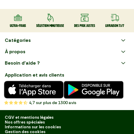
Ultra-frais
Sélection minutieuse
Des prix justes
Livraison 7J/7
Catégories
Faire ses courses en ligne
À propos
Apéro
Besoin d'aide ?
Courses en ligne avec Mon
Plaisirs d'été
Nous suivre
Marché : Alliez gain de temps
Application et avis clients
et savoir-faire français en
Nouveautés
choisissant notre service de
livraison de produits frais et
Fruits
de qualité, livrés directement
chez vous. Une expérience
Légumes
de courses en ligne pensée
4,7
sur plus de 1300 avis
pour vous.
Boucherie
Charcuterie
CGV et mentions légales
Nos offres spéciales
Poissonnerie
Informations sur les cookies
Gestion des cookies