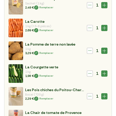
Sachet (1 kg)
1
2,49 €
Remplacer
La Carotte
1 kg (≈3-6 pièces)
1
2,69 €
Remplacer
La Pomme de terre non lavée
1 kg
1
3,29 €
Remplacer
La Courgette verte
1 kg
1
1,98 €
Remplacer
Les Pois chiches du Poitou-Charentes
Bocal (720 g)
1
2,29 €
Remplacer
La Chair de tomate de Provence