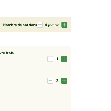
4
Nombre de portions
portions
re frais
1
3