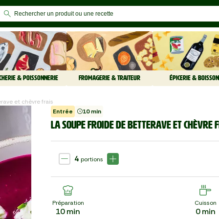
CHERIE & POISSONNERIE
FROMAGERIE & TRAITEUR
ÉPICERIE & BOISSON
rave et chèvre frais
Entrée
10 min
LA SOUPE FROIDE DE BETTERAVE ET CHÈVRE 
4
portions
Préparation
Cuisson
10
min
0
min