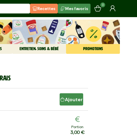
0
Recettes
Mes favoris
S
ENTRETIEN, SOINS & BÉBÉ
PROMOTIONS
FRAIS
Ajouter
Portion
3,00 €