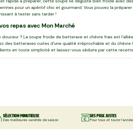
le et rapide à préparer, cette soupe se déguste bien froide avec de
n verrines pour un apéritif chic et gourmand. Vous pouvez la préparer
chissant à tester sans tarder !
à vos repas avec Mon Marché
 douceur ? La soupe froide de betterave et chèvre frais est l’allié
z des betteraves cuites d’une qualité irréprochable et du chèvre 
nts en toute simplicité et laissez-vous séduire par cette recette u
Sélection minutieuse
Des prix justes
Des meilleures variétés de saison
Pour tous et toute l'année