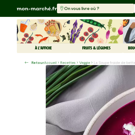
On vous livre où ?
À L'AFFICHE
FRUITS & LÉGUMES
BOU
Retour
Accueil
Recettes
Veggie
La Soupe froide de bette