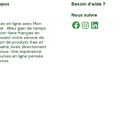
opos
Besoin d'aide ?
Nous suivre
es en ligne avec Mon
é : Alliez gain de temps
voir-faire français en
issant notre service de
ison de produits frais et
alité, livrés directement
vous. Une expérience
urses en ligne pensée
vous.