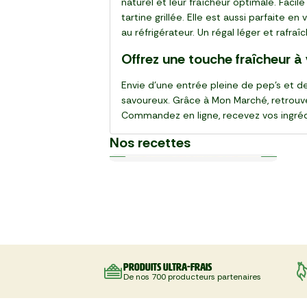
naturel et leur fraîcheur optimale. Faci
tartine grillée. Elle est aussi parfaite e
au réfrigérateur. Un régal léger et rafraî
Offrez une touche fraîcheur 
Envie d’une entrée pleine de pep’s et de
savoureux. Grâce à Mon Marché, retrouve
Commandez en ligne, recevez vos ingrédie
Nos recettes
Plat
Plat
Plat
Plat
Plat
Plat
Plat
Plat
Plat
Plat
30 min
20 min
15 min
55 min
28 min
20 min
20 min
25 min
25 min
30 min
La Salade de gnocchi, mozzarella
La Pinsa Burrata Pesto
Le Carpaccio de Boeuf
La Kafta sauce tahini 🇯🇴
La Salade de chou rouge thaï au
Le Club sandwich
Le Taboulé végétal
La Salade de haricots verts
La Tarte Fraîche au Thon
Le Poke bowl au saumon et
et serrano
poulet
légumes croquants 🇺🇸
Produits ultra-frais
De nos 700 producteurs partenaires