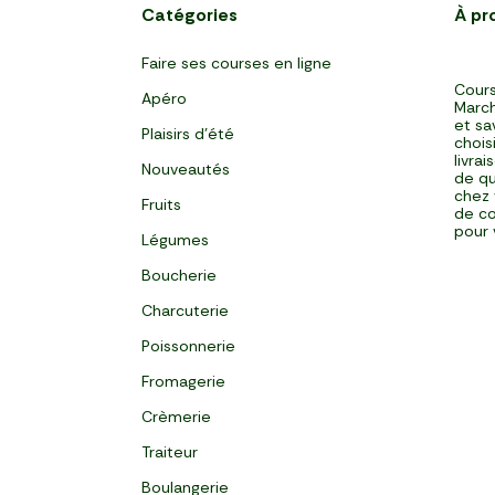
Catégories
À pr
Faire ses courses en ligne
Cours
Apéro
March
et sa
Plaisirs d'été
chois
livra
Nouveautés
de qu
chez 
Fruits
de co
pour 
Légumes
Boucherie
Charcuterie
Poissonnerie
Fromagerie
Crèmerie
Traiteur
Boulangerie