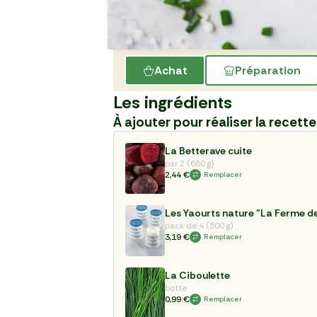
Achat
Préparation
Les ingrédients
À ajouter pour réaliser la recette
La Betterave cuite
par 2 (680 g)
2,44 €
Remplacer
Les Yaourts nature "La Ferme de
pack de 4 (500 g)
3,19 €
Remplacer
La Ciboulette
botte
0,99 €
Remplacer