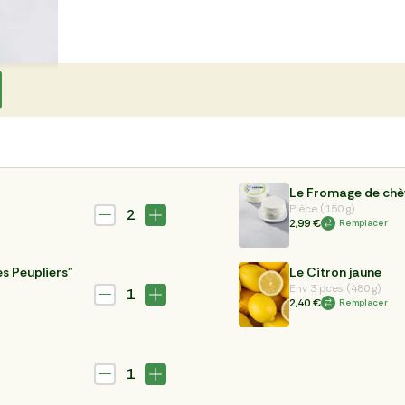
Le Fromage de chèv
Pièce (150 g)
2
2,99 €
Remplacer
s Peupliers"
Le Citron jaune
Env 3 pces (480 g)
1
2,40 €
Remplacer
1