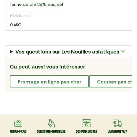
farine de blé 89%, eau, sel
Poids net
0.4KG
Vos questions sur
Les Nouilles asiatiques
Ca peut aussi vous intéresser
fromage en ligne pas cher
courses pas chè
Ultra-frais
Sélection minutieuse
Des prix justes
Livraison 7J/7