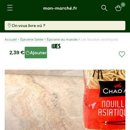
0
Recherche
On vous livre où ?
Accueil
Épicerie Salée
Épicerie du monde
Les Nouilles asiatiques
Les Nouilles asiatiques
2,39 €
Ajouter
Paquet (400 G)
5,98 €/kg