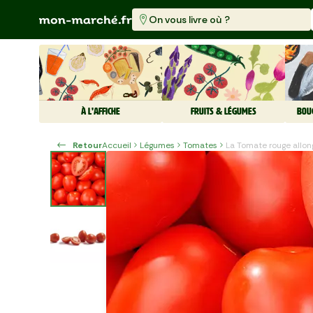
On vous livre où ?
À L'AFFICHE
FRUITS & LÉGUMES
BOU
Retour
Accueil
Légumes
Tomates
La Tomate rouge allon