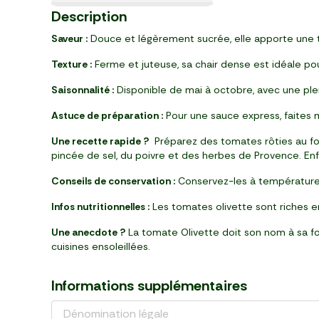
Pré-cuit
Prix Malin
Nouveau
Nouveau
Prix Malin €
Prix Malin
De retour
1
2
3
1
1
2
1
2
2
2
1
0
3
4
4
5
2
3
3
10
79
99
10
19
79
39
60
99
49
79
49
99
99
79
79
97
93
99
69
49
Description
,
,
,
,
,
,
,
,
,
,
,
,
,
,
,
,
,
,
,
,
€
€
€
€
€
€
€
€
€
€
€
€
€
€
€
€
€
€
€
€
flacon (13 g)
filet (500 g)
pièce (125 g)
bouteille (500 ml)
pièce (450 g)
sachet (80 g)
pièce
pièce (180 g)
par 2 (320 g)
pot
pot (190 g)
botte
barquette (120 g)
barquette (105 g)
bouteille (300 ml)
pot (600 g)
boîte (40 g)
barquette (150 g)
barquette (200 g)
pièce (750 g)
Saveur :
Douce et légèrement sucrée, elle apporte une 
Texture :
Ferme et juteuse, sa chair dense est idéale pour
Saisonnalité :
Disponible de mai à octobre, avec une plein
Astuce de préparation :
Pour une sauce express, faites mi
Une recette rapide ?
Préparez des tomates rôties au four
pincée de sel, du poivre et des herbes de Provence. Enf
Conseils de conservation :
Conservez-les à température am
Infos nutritionnelles :
Les tomates olivette sont riches en
Une anecdote ?
La tomate Olivette doit son nom à sa for
cuisines ensoleillées.
Informations supplémentaires
Dénomination légale