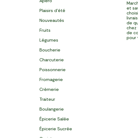
Apéro
March
et sa
Plaisirs d'été
chois
livra
Nouveautés
de qu
chez 
Fruits
de co
pour 
Légumes
Boucherie
Charcuterie
Poissonnerie
Fromagerie
Crèmerie
Traiteur
Boulangerie
Épicerie Salée
Épicerie Sucrée