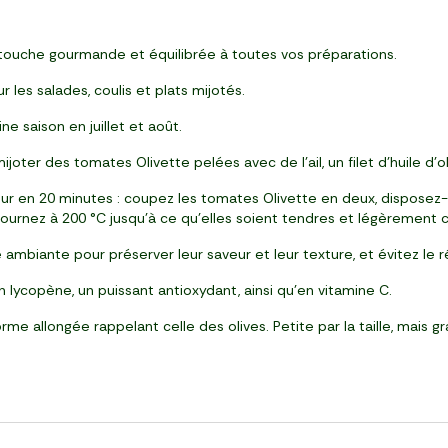
touche gourmande et équilibrée à toutes vos préparations.
 les salades, coulis et plats mijotés.
e saison en juillet et août.
joter des tomates Olivette pelées avec de l’ail, un filet d’huile d’o
 en 20 minutes : coupez les tomates Olivette en deux, disposez-les
ournez à 200 °C jusqu’à ce qu’elles soient tendres et légèrement c
biante pour préserver leur saveur et leur texture, et évitez le réf
 lycopène, un puissant antioxydant, ainsi qu’en vitamine C.
me allongée rappelant celle des olives. Petite par la taille, mais g