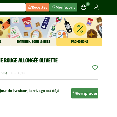
0
Recettes
Mes favoris
S
ENTRETIEN, SOINS & BÉBÉ
PROMOTIONS
e rouge allongée olivette
èces)
5,99 €/kg
our de livraison, l'arrivage est déjà
Remplacer