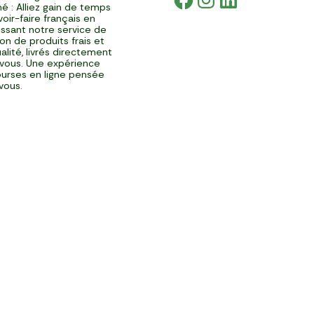
é : Alliez gain de temps
voir-faire français en
issant notre service de
ison de produits frais et
alité, livrés directement
vous. Une expérience
urses en ligne pensée
vous.