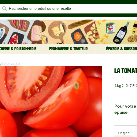
CHERIE & POISSONNERIE
FROMAGERIE & TRAITEUR
ÉPICERIE & BOISSON
gée olivette
La Tomat
1 Kg (≈5-7 Pi
Pour votre j
épuisé.
Origine