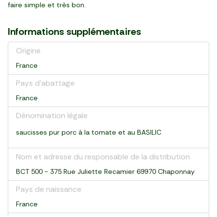
faire simple et très bon.
Informations supplémentaires
Origine
France
Pays d’abattage
France
Dénomination légale
saucisses pur porc à la tomate et au BASILIC
Nom et adresse du responsable de la distribution
BCT 500 - 375 Rue Juliette Recamier 69970 Chaponnay
Pays de naissance
France