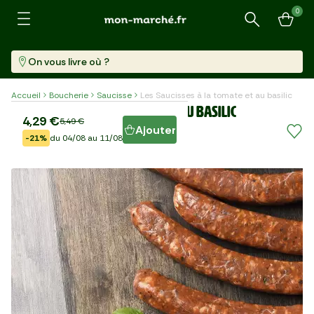
0
Recherche
On vous livre où ?
Accueil
Boucherie
Saucisse
Les Saucisses à la tomate et au basilic
Les Saucisses à la tomate et au basilic
4,29 €
5,49 €
Ajouter
-21%
du 04/08 au 11/08
6 Pièces (330 G)
13,00 €/kg