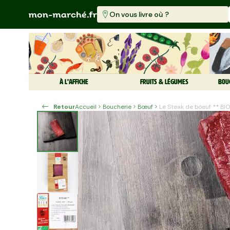
On vous livre où ?
À L'AFFICHE
FRUITS & LÉGUMES
BOU
Retour
Accueil
Boucherie
Bœuf
Le Steak de boeuf ** BIO