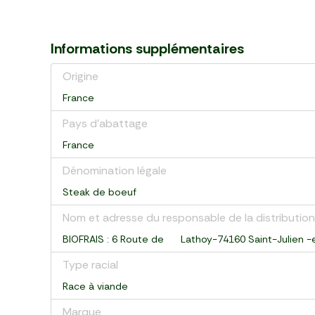
Informations supplémentaires
Origine
France
Pays d’abattage
France
Dénomination légale
Steak de boeuf
Nom et adresse du responsable de la distribution
BIOFRAIS : 6 Route de Lathoy-74160 Saint-Julien -
Type racial
Race à viande
Marque