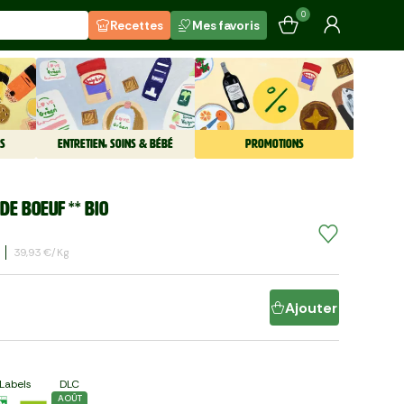
0
Recettes
Mes favoris
S
ENTRETIEN, SOINS & BÉBÉ
PROMOTIONS
de boeuf ** BIO
39,93 €/kg
Ajouter
Labels
DLC
AOÛT