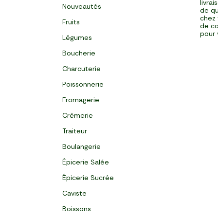
livra
Nouveautés
de qu
chez 
Fruits
de co
pour 
Légumes
Boucherie
Charcuterie
Poissonnerie
Fromagerie
Crèmerie
Traiteur
Boulangerie
Épicerie Salée
Épicerie Sucrée
Caviste
Boissons