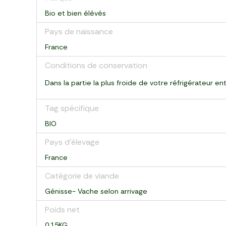
Bio et bien élévés
Pays de naissance
France
Conditions de conservation
Dans la partie la plus froide de votre réfrigérateur e
Tag spécifique
BIO
Pays d’élevage
France
Catégorie de viande
Génisse- Vache selon arrivage
Poids net
0.15KG