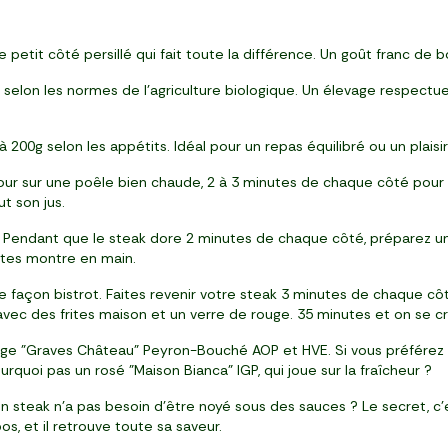
petit côté persillé qui fait toute la différence. Un goût franc de 
 selon les normes de l’agriculture biologique. Un élevage respectueu
00g selon les appétits. Idéal pour un repas équilibré ou un plaisir
tour sur une poêle bien chaude, 2 à 3 minutes de chaque côté pour u
t son jus.
Pendant que le steak dore 2 minutes de chaque côté, préparez une
nutes montre en main.
e façon bistrot. Faites revenir votre steak 3 minutes de chaque cô
vec des frites maison et un verre de rouge. 35 minutes et on se cr
uge "Graves Château" Peyron-Bouché AOP et HVE. Si vous préférez 
urquoi pas un rosé "Maison Bianca" IGP, qui joue sur la fraîcheur ?
on steak n’a pas besoin d’être noyé sous des sauces ? Le secret, c
s, et il retrouve toute sa saveur.