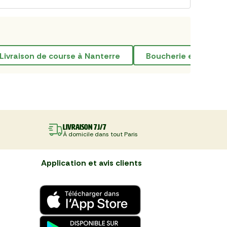
livraison de course à Nanterre
Boucherie en ligne à
Livraison 7J/7
À domicile dans tout Paris
Application et avis clients