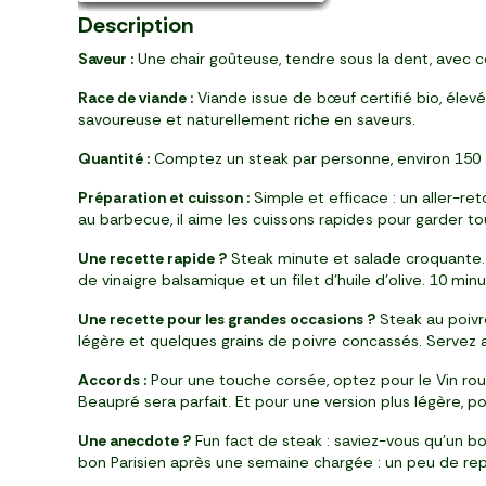
Description
Saveur :
Une chair goûteuse, tendre sous la dent, avec ce 
Race de viande :
Viande issue de bœuf certifié bio, élevé
savoureuse et naturellement riche en saveurs.
Quantité :
Comptez un steak par personne, environ 150 à 2
Préparation et cuisson :
Simple et efficace : un aller-re
au barbecue, il aime les cuissons rapides pour garder tou
Une recette rapide ?
Steak minute et salade croquante. 
de vinaigre balsamique et un filet d’huile d’olive. 10 mi
Une recette pour les grandes occasions ?
Steak au poivr
légère et quelques grains de poivre concassés. Servez a
Accords :
Pour une touche corsée, optez pour le Vin ro
Beaupré sera parfait. Et pour une version plus légère, po
Une anecdote ?
Fun fact de steak : saviez-vous qu’un b
bon Parisien après une semaine chargée : un peu de repo