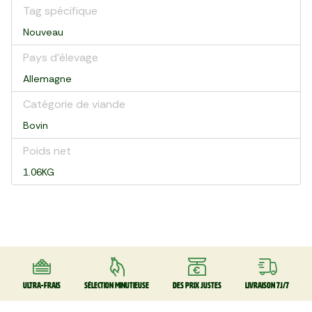
Tag spécifique
Nouveau
Pays d’élevage
Allemagne
Catégorie de viande
Bovin
Poids net
1.06KG
Ultra-frais
Sélection minutieuse
Des prix justes
Livraison 7J/7