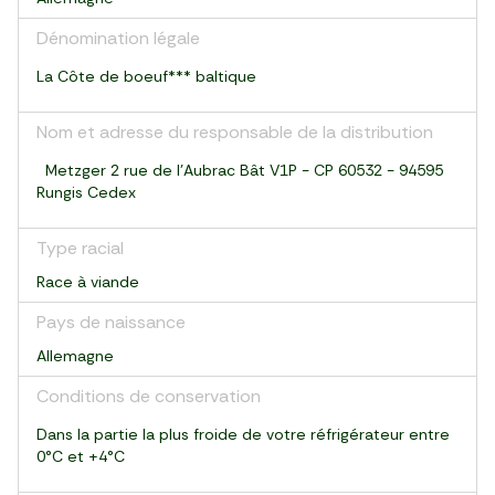
Dénomination légale
La Côte de boeuf*** baltique
Nom et adresse du responsable de la distribution
Metzger 2 rue de l'Aubrac Bât V1P - CP 60532 - 94595
Rungis Cedex
Type racial
Race à viande
Pays de naissance
Allemagne
Conditions de conservation
Dans la partie la plus froide de votre réfrigérateur entre
0°C et +4°C