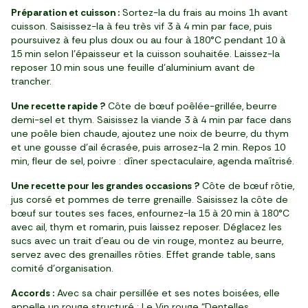
Préparation et cuisson :
Sortez-la du frais au moins 1h avant
cuisson. Saisissez-la à feu très vif 3 à 4 min par face, puis
poursuivez à feu plus doux ou au four à 180°C pendant 10 à
15 min selon l’épaisseur et la cuisson souhaitée. Laissez-la
reposer 10 min sous une feuille d’aluminium avant de
trancher.
Une recette rapide ?
Côte de bœuf poêlée-grillée, beurre
demi-sel et thym. Saisissez la viande 3 à 4 min par face dans
une poêle bien chaude, ajoutez une noix de beurre, du thym
et une gousse d’ail écrasée, puis arrosez-la 2 min. Repos 10
min, fleur de sel, poivre : dîner spectaculaire, agenda maîtrisé.
Une recette pour les grandes occasions ?
Côte de bœuf rôtie,
jus corsé et pommes de terre grenaille. Saisissez la côte de
bœuf sur toutes ses faces, enfournez-la 15 à 20 min à 180°C
avec ail, thym et romarin, puis laissez reposer. Déglacez les
sucs avec un trait d’eau ou de vin rouge, montez au beurre,
servez avec des grenailles rôties. Effet grande table, sans
comité d’organisation.
Accords :
Avec sa chair persillée et ses notes boisées, elle
appelle un rouge structuré : Le Vin rouge “Dentelles