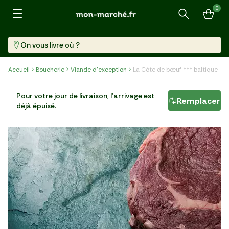
0
Recherche
On vous livre où ?
Accueil
Boucherie
Viande d'exception
La Côte de bœuf *** baltique - M
La Côte de bœuf *** baltique - Metzger Frères
Pour votre jour de livraison, l'arrivage est
Remplacer
déjà épuisé.
Pièce (1,06 Kg)
63,99 €/kg