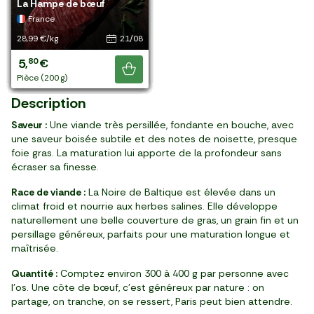
d'Irlande
Frères
Frères
Metzger Frères
Metzger Frères
Metzger Frères
Frères
Metzger Frères
Metzger Frères
Aberdeen - Metzger Frères
d'Irlande
Le Faux-filet *** BIO
d'aloyau***d'Irlande
Le Steak de boeuf ** BIO
bouchère 20% MG
La Hampe de bœuf
a plus, il y en a
Irlande
Argentine
Royaume-Uni
Royaume-Uni
Australie
Uruguay
Argentine
Ecosse
Irlande
Irlande
France
France
France
France
France
France
encore !
34,99 €/kg
55,99 €/kg
48,99 €/kg
44,99 €/kg
28,59 €/kg
34,99 €/kg
57,99 €/kg
39,49 €/kg
39,99 €/kg
51,59 €/kg
24,99 €/kg
41,96 €/kg
31,99 €/kg
39,93 €/kg
21,96 €/kg
28,99 €/kg
21/08
19/08
19/08
19/08
19/08
16/08
16/08
19/08
23/08
18/08
21/08
21/08
14/08
21/08
31
16
14
9
5
5
11
7
8
61
8
10
10
5
5
5
90
72
95
90
00
25
99
49
80
14
80
21
02
91
49
24
,
,
,
,
,
,
,
,
,
,
,
,
,
,
,
,
€
€
€
€
€
€
€
€
€
€
€
€
€
€
€
€
Je découvre
pièce (890 g)
pièce (300 g)
pièce (290 g)
pièce (220 g)
pièce (200 g)
pièce (170 g)
pièce (190 g)
pièce (200 g)
pièce (200 g)
pièce (1,2 kg)
2 pièces (330 g)
pièce (250 g)
2 pièces (320 g)
pièce (150 g)
2 pièces (250 g)
pièce (200 g)
Description
Saveur :
Une viande très persillée, fondante en bouche, avec
une saveur boisée subtile et des notes de noisette, presque
foie gras. La maturation lui apporte de la profondeur sans
écraser sa finesse.
Race de viande :
La Noire de Baltique est élevée dans un
climat froid et nourrie aux herbes salines. Elle développe
naturellement une belle couverture de gras, un grain fin et un
persillage généreux, parfaits pour une maturation longue et
maîtrisée.
Quantité :
Comptez environ 300 à 400 g par personne avec
l’os. Une côte de bœuf, c’est généreux par nature : on
partage, on tranche, on se ressert, Paris peut bien attendre.