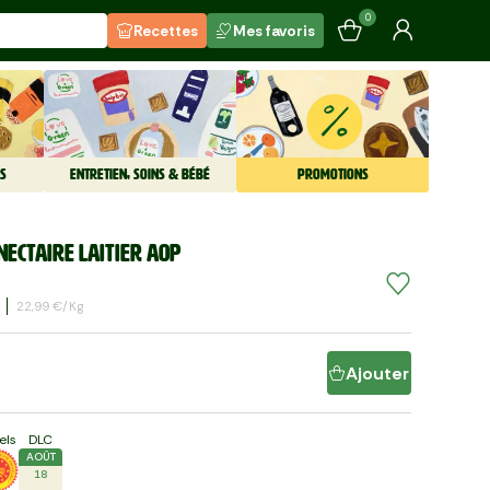
0
Recettes
Mes favoris
S
ENTRETIEN, SOINS & BÉBÉ
PROMOTIONS
 Nectaire laitier AOP
22,99 €/kg
Ajouter
els
DLC
AOÛT
18