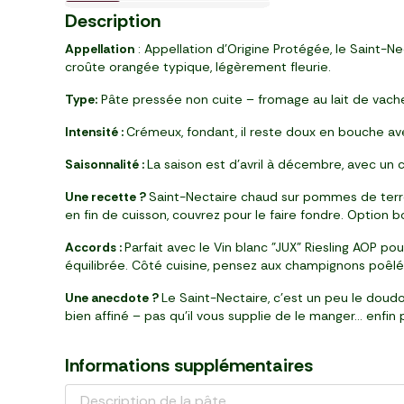
Pré-cuit
le 2ème à -50%
le 2ème à -50%
BIO
Dès 6 mois
Nouveau
Languedoc
3
3
6
5
2
3
10
3
2
4
10
19
69
99
88
29
39
59
99
52
Description
,
,
,
,
,
,
,
,
,
,
€
€
€
€
€
€
€
€
€
€
pièce (450 g)
pot (315 g)
paquet (350 g)
bouteille (750ml)
par 4 (720 g)
pot (250 g)
sachet (1,17 kg)
sachet (500 g)
pack de 2 (260 g)
barquette (80 g)
Appellation
: Appellation d’Origine Protégée, le Saint-Nec
croûte orangée typique, légèrement fleurie.
Type:
Pâte pressée non cuite – fromage au lait de vach
Intensité :
Crémeux, fondant, il reste doux en bouche ave
Saisonnalité :
La saison est d’avril à décembre, avec u
Une recette ?
Saint-Nectaire chaud sur pommes de terre
en fin de cuisson, couvrez pour le faire fondre. Option 
Accords :
Parfait avec le Vin blanc "JUX" Riesling AOP p
équilibrée. Côté cuisine, pensez aux champignons poêlé
Une anecdote ?
Le Saint-Nectaire, c’est un peu le doudou
bien affiné – pas qu’il vous supplie de le manger… enfin
Informations supplémentaires
Description de la pâte