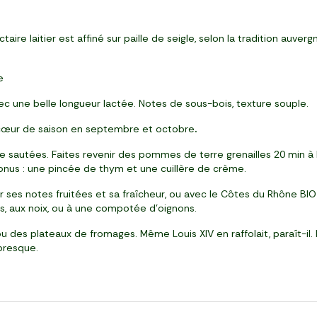
taire laitier est affiné sur paille de seigle, selon la tradition auv
e
c une belle longueur lactée. Notes de sous-bois, texture souple.
n cœur de saison en septembre et octobre
.
 sautées. Faites revenir des pommes de terre grenailles 20 min à 
bonus : une pincée de thym et une cuillère de crème.
our ses notes fruitées et sa fraîcheur, ou avec le Côtes du Rhône B
s, aux noix, ou à une compotée d'oignons.
 des plateaux de fromages. Même Louis XIV en raffolait, paraît-il. Et
 presque.