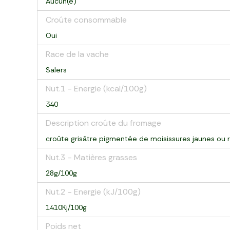
Aucun(e)
Croûte consommable
Oui
Race de la vache
Salers
Nut.1 - Energie (kcal/100g)
340
Description croûte du fromage
croûte grisâtre pigmentée de moisissures jaunes ou 
Nut.3 - Matières grasses
28g/100g
Nut.2 - Energie (kJ/100g)
1410Kj/100g
Poids net