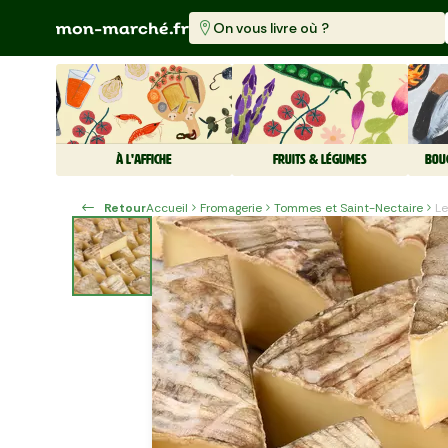
On vous livre où ?
À L'AFFICHE
FRUITS & LÉGUMES
BOU
Retour
Accueil
Fromagerie
Tommes et Saint-Nectaire
L