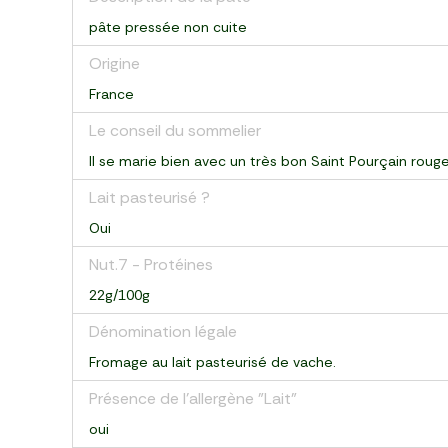
pâte pressée non cuite
Origine
France
Le conseil du sommelier
Il se marie bien avec un très bon Saint Pourçain rouge
Lait pasteurisé ?
Oui
Nut.7 - Protéines
22g/100g
Dénomination légale
Fromage au lait pasteurisé de vache.
Présence de l'allergène "Lait"
oui