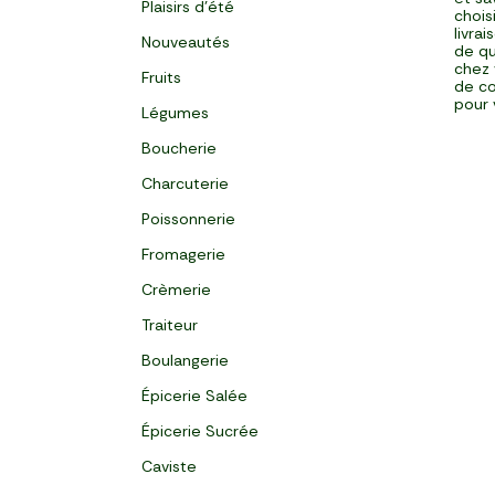
Plaisirs d'été
chois
livra
Nouveautés
de qu
chez 
Fruits
de co
pour 
Légumes
Boucherie
Charcuterie
Poissonnerie
Fromagerie
Crèmerie
Traiteur
Boulangerie
Épicerie Salée
Épicerie Sucrée
Caviste