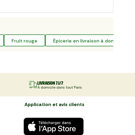
fruit rouge
épicerie en livraison à domicile
Livraison 7J/7
À domicile dans tout Paris
Application et avis clients