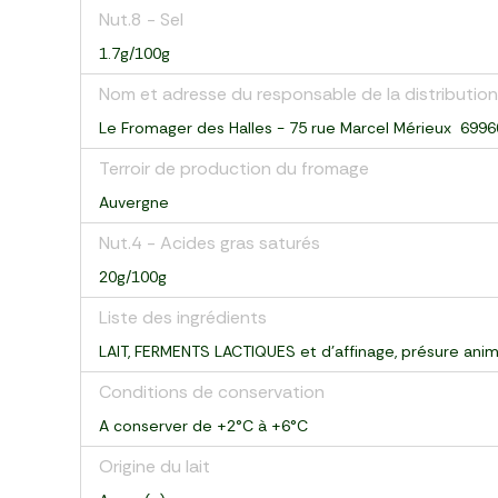
Nut.8 - Sel
1.7g/100g
Nom et adresse du responsable de la distribution
Le Fromager des Halles - 75 rue Marcel Mérieux 699
Terroir de production du fromage
Auvergne
Nut.4 - Acides gras saturés
20g/100g
Liste des ingrédients
LAIT, FERMENTS LACTIQUES et d'affinage, présure anima
Conditions de conservation
A conserver de +2°C à +6°C
Origine du lait