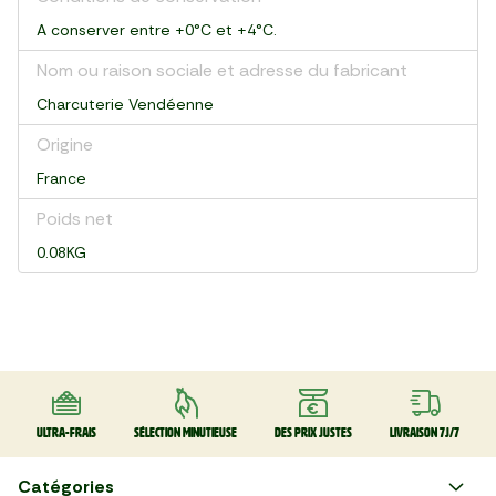
A conserver entre +0°C et +4°C.
Nom ou raison sociale et adresse du fabricant
Charcuterie Vendéenne
Origine
France
Poids net
0.08KG
Ultra-frais
Sélection minutieuse
Des prix justes
Livraison 7J/7
Catégories