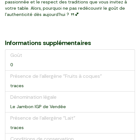
passionnée et le respect des traditions que vous invitez à
votre table. Alors, pourquoi ne pas redécouvrir le goût de
l'authenticité dès aujourd’hui ? 🍴💕
Informations supplémentaires
Goût
0
Présence de l'allergène "Fruits à coques"
traces
Dénomination légale
Le Jambon IGP de Vendée
Présence de l'allergène "Lait"
traces
Conditions de conservation