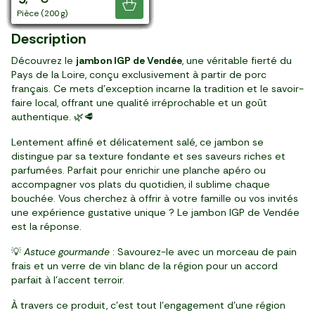
Je découvre
barquette (100 g)
4 tranches (220 g)
4 tranches (220 g)
4 tranches (220 g)
10 tranches (500 g)
6 tranches (110 g)
4 tranches (220 g)
barquette (70 g)
4 tranches (160 g)
2 tranches (80 g)
barquette (110 g)
14 tranches (100 g)
10 tranches (200 g)
10 tranches (200 g)
barquette (100 g)
pièce (1 kg)
barquette (80 g)
4 tranches (80 g)
4 tranches (80 g)
pièce (410 g)
barquette (100 g)
10 tranches (100 g)
pièce (200 g)
Description
Découvrez le
jambon IGP de Vendée
, une véritable fierté du
Pays de la Loire, conçu exclusivement à partir de porc
français. Ce mets d’exception incarne la tradition et le savoir-
faire local, offrant une qualité irréprochable et un goût
authentique. 🌿🥩
Lentement affiné et délicatement salé, ce jambon se
distingue par sa texture fondante et ses saveurs riches et
parfumées. Parfait pour enrichir une planche apéro ou
accompagner vos plats du quotidien, il sublime chaque
bouchée. Vous cherchez à offrir à votre famille ou vos invités
une expérience gustative unique ? Le jambon IGP de Vendée
est la réponse.
💡
Astuce gourmande
: Savourez-le avec un morceau de pain
frais et un verre de vin blanc de la région pour un accord
parfait à l’accent terroir.
À travers ce produit, c'est tout l'engagement d'une région