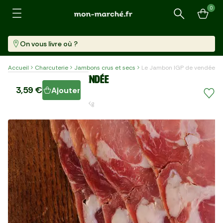
0
Recherche
On vous livre où ?
Accueil
Charcuterie
Jambons crus et secs
Le Jambon IGP de vendée
Le Jambon IGP de vendée
3,59 €
Ajouter
4 Tranches (80 G)
44,88 €/kg