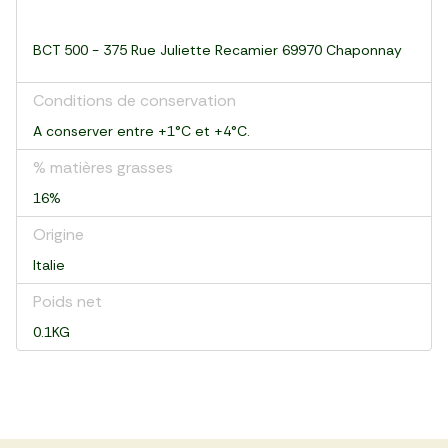
BCT 500 - 375 Rue Juliette Recamier 69970 Chaponnay
Conditions de conservation
A conserver entre +1°C et +4°C.
% matières grasses
16%
Origine
Italie
Poids net
0.1KG