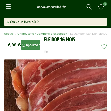
0
Recherche
On vous livre où ?
Accueil
Charcuterie
Jambons d'exception
Le Jambon San Daniele DOP 
Le Jambon San Daniele DOP 16 mois
6,99 €
Ajouter
Barquette (100 G)
69,90 €/kg