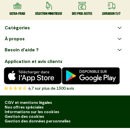
Ultra-frais
Sélection minutieuse
Des prix justes
Livraison 7J/7
Catégories
Faire ses courses en ligne
À propos
Apéro
Besoin d'aide ?
Courses en ligne avec Mon
Plaisirs d'été
Nous suivre
Marché : Alliez gain de temps
Application et avis clients
et savoir-faire français en
Nouveautés
choisissant notre service de
livraison de produits frais et
Fruits
de qualité, livrés directement
chez vous. Une expérience
Légumes
de courses en ligne pensée
4,7
sur plus de 1300 avis
pour vous.
Boucherie
Charcuterie
CGV et mentions légales
Nos offres spéciales
Poissonnerie
Informations sur les cookies
Gestion des cookies
Fromagerie
Gestion des données personnelles
Crèmerie