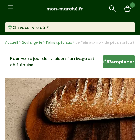
0
Recherche
On vous livre où ?
Accueil
Boulangerie
Pains spéciaux
Le Pain aux noix de pécan précuit
Le Pain aux noix de pécan précuit
Pour votre jour de livraison, l'arrivage est
Remplacer
déjà épuisé.
Pièce (450 G)
10,00 €/kg