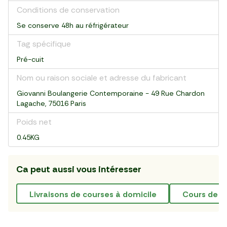
Conditions de conservation
Se conserve 48h au réfrigérateur
Tag spécifique
Pré-cuit
Nom ou raison sociale et adresse du fabricant
Giovanni Boulangerie Contemporaine - 49 Rue Chardon
Lagache, 75016 Paris
Poids net
0.45KG
Ca peut aussi vous intéresser
livraisons de courses à domicile
cours de f