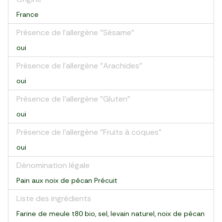
France
Présence de l'allergène "Sésame"
oui
Présence de l'allergène "Arachides"
oui
Présence de l'allergène "Gluten"
oui
Présence de l'allergène "Fruits à coques"
oui
Dénomination légale
Pain aux noix de pécan Précuit
Liste des ingrédients
Farine de meule t80 bio, sel, levain naturel, noix de pécan