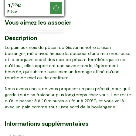
Le Beurre de baratte
5
4
5
4
4
4
3
4
3
1
5
5
5
5
1
50
70
00
50
00
20
10
50
90
39
00
00
00
10
50
,
,
,
,
,
,
,
,
,
,
,
,
,
,
,
€
€
€
€
€
€
€
€
€
€
€
€
€
€
€
Le Vin rouge Les Petits
Le Vinaigre balsamique de
Le Rocamadour fermier
demi-sel "Ker Argoët"
Je découvre
Vignerons Pays d'Oc IGP
Modène IGP
AOP
Le Miel de montagne
500g
La Mozzarella di Bufala x3
pièce (400 g)
pièce (450 g)
pièce (400 g)
pièce (450 g)
pièce (400 g)
pièce (450 g)
pièce (450 g)
pièce (400 g)
pièce (450 g)
pièce (250 g)
pièce (250g)
pièce (250g)
pièce (250g)
pièce (340 g)
pièce
La Confiture de framboise
L'Huile d'olive vierge extra
Les Sardines à l'huile
2024
Italie
France
France
France
Willamette
Les Cerneaux de noix
Les Raisins bruns sultanine
Koroneiki 100%
d'olive "Parodi"
Vous aimez les associer
10,13 €/kg
19,11 €/kg
6,78 €/kg
17,98 €/l
5,98 €/l
47,00 €/kg
27,96 €/kg
13,98 €/kg
19,92 €/kg
14,30 €/kg
20/08
28/09
15/08
le 2ème à -50%
le 2ème à -50%
Languedoc
3
6
3
5
8
2
3
6
6
2
4
19
69
39
99
99
99
29
99
99
39
29
Description
,
,
,
,
,
,
,
,
,
,
,
€
€
€
€
€
€
€
€
€
€
€
pot (315 g)
paquet (350 g)
sachet (500 g)
bouteille (750ml)
bouteille (500 ml)
bouteille (500 ml)
pièce (70 g)
pot (250 g)
pièce (500 g)
boîte (120 g)
3 pièces (300 g)
Le pain aux noix de pécan de Giovanni, notre artisan
boulanger, mêle avec finesse la douceur d’une mie moelleuse
et le croquant subtil des noix de pécan. Torréfiées juste ce
qu’il faut, elles apportent une saveur ronde, légèrement
beurrée, qui sublime aussi bien un fromage affiné qu’une
touche de miel ou de confiture.
Nous avons choisi de vous proposer un pain précuit, pour qu’il
garde toute sa fraîcheur plus longtemps chez vous. Il ne reste
qu’à le passer 8 à 10 minutes au four à 200°C, et vous voilà
avec un pain comme tout juste sorti de la boulangerie.
Informations supplémentaires
Origine