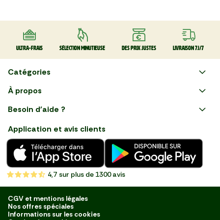
Ultra-frais
Sélection minutieuse
Des prix justes
Livraison 7J/7
Catégories
Faire ses courses en ligne
À propos
Apéro
Besoin d'aide ?
Courses en ligne avec Mon
Plaisirs d'été
Nous suivre
Marché : Alliez gain de temps
Application et avis clients
et savoir-faire français en
Nouveautés
choisissant notre service de
livraison de produits frais et
Fruits
de qualité, livrés directement
chez vous. Une expérience
Légumes
de courses en ligne pensée
4,7
sur plus de 1300 avis
pour vous.
Boucherie
Charcuterie
CGV et mentions légales
Nos offres spéciales
Poissonnerie
Informations sur les cookies