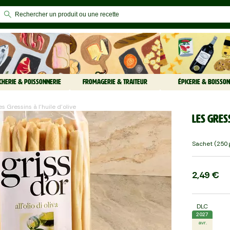
CHERIE & POISSONNERIE
FROMAGERIE & TRAITEUR
ÉPICERIE & BOISSON
Les Gressins à l'huile d'olive
Les Gress
Sachet (250 
2,49 €
DLC
2027
avr.