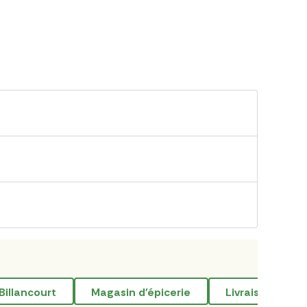
Billancourt
magasin d'épicerie
livraison de b