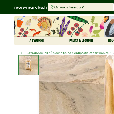
On vous livre où ?
À L'AFFICHE
FRUITS & LÉGUMES
BOU
Retour
Accueil
Épicerie Salée
Antipastis et tartinables