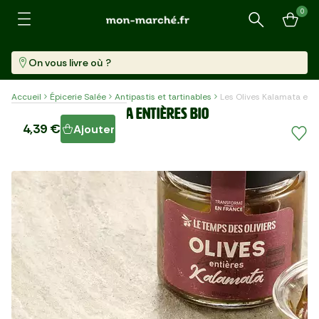
0
Recherche
On vous livre où ?
Accueil
Épicerie Salée
Antipastis et tartinables
Les Olives Kalamata ent
Les Olives Kalamata entières BIO
4,39 €
Ajouter
Pot (180 G)
24,39 €/kg