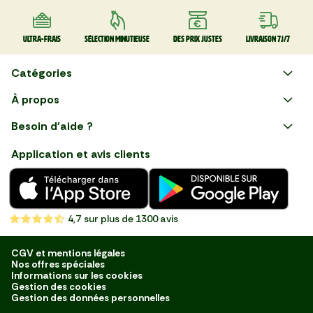
Ultra-frais
Sélection minutieuse
Des prix justes
Livraison 7J/7
Catégories
Faire ses courses en ligne
À propos
Apéro
Besoin d'aide ?
Courses en ligne avec Mon
Plaisirs d'été
Nous suivre
Marché : Alliez gain de temps
Application et avis clients
et savoir-faire français en
Nouveautés
choisissant notre service de
livraison de produits frais et
Fruits
de qualité, livrés directement
chez vous. Une expérience
Légumes
de courses en ligne pensée
4,7
sur plus de 1300 avis
pour vous.
Boucherie
Charcuterie
CGV et mentions légales
Nos offres spéciales
Poissonnerie
Informations sur les cookies
Gestion des cookies
Fromagerie
Gestion des données personnelles