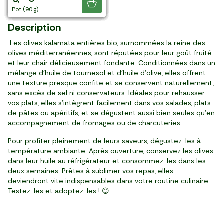
Je découvre
pot (180 g)
pot (600 g)
pot (370 g)
pot (370 g)
pot (370 g)
pot (180 g)
bocal (280 g)
pot (180 g)
pot (200 g)
pot (90 g)
Description
Les olives kalamata entières bio, surnommées la reine des
olives méditerranéennes, sont réputées pour leur goût fruité
et leur chair délicieusement fondante. Conditionnées dans un
mélange d'huile de tournesol et d'huile d'olive, elles offrent
une texture presque confite et se conservent naturellement,
sans excès de sel ni conservateurs. Idéales pour rehausser
vos plats, elles s’intègrent facilement dans vos salades, plats
de pâtes ou apéritifs, et se dégustent aussi bien seules qu’en
accompagnement de fromages ou de charcuteries.
Pour profiter pleinement de leurs saveurs, dégustez-les à
température ambiante. Après ouverture, conservez les olives
dans leur huile au réfrigérateur et consommez-les dans les
deux semaines. Prêtes à sublimer vos repas, elles
deviendront vite indispensables dans votre routine culinaire.
Testez-les et adoptez-les ! 😊