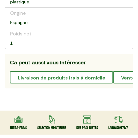
plastique.
Origine
Espagne
Poids net
1
Ca peut aussi vous intéresser
livraison de produits frais à domicile
Vente 
Ultra-frais
Sélection minutieuse
Des prix justes
Livraison 7J/7