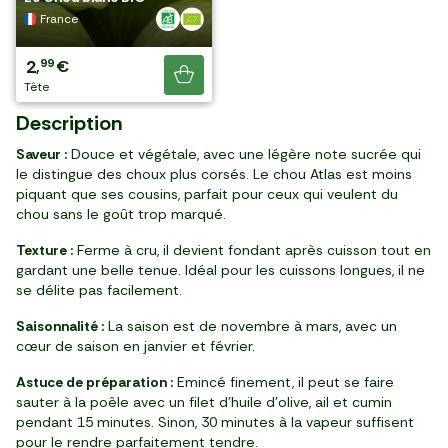
encore !
Allemagne
France
France
France
3
2
2
2
49
99
99
99
,
,
,
,
€
€
€
€
Je découvre
tête
pièce
pièce
botte
Description
Saveur :
Douce et végétale, avec une légère note sucrée qui
le distingue des choux plus corsés. Le chou Atlas est moins
piquant que ses cousins, parfait pour ceux qui veulent du
chou sans le goût trop marqué.
Texture :
Ferme à cru, il devient fondant après cuisson tout en
gardant une belle tenue. Idéal pour les cuissons longues, il ne
se délite pas facilement.
Saisonnalité :
La saison est de novembre à mars, avec un
cœur de saison en janvier et février.
Astuce de préparation :
Emincé finement, il peut se faire
sauter à la poêle avec un filet d’huile d’olive, ail et cumin
pendant 15 minutes. Sinon, 30 minutes à la vapeur suffisent
pour le rendre parfaitement tendre.