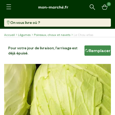
0
Recherche
On vous livre où ?
Accueil
Légumes
Poireaux, choux et navets
Le Chou atlas
Le Chou atlas
Pour votre jour de livraison, l'arrivage est
Remplacer
déjà épuisé.
Pièce