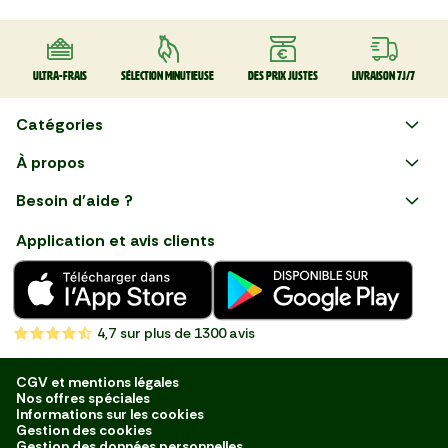
Ultra-frais
Sélection minutieuse
Des prix justes
Livraison 7J/7
Catégories
Faire ses courses en ligne
À propos
Apéro
Besoin d'aide ?
Courses en ligne avec Mon
Plaisirs d'été
Nous suivre
Marché : Alliez gain de temps
Application et avis clients
et savoir-faire français en
Nouveautés
choisissant notre service de
livraison de produits frais et
Fruits
de qualité, livrés directement
chez vous. Une expérience
Légumes
de courses en ligne pensée
4,7
sur plus de 1300 avis
pour vous.
Boucherie
Charcuterie
CGV et mentions légales
Nos offres spéciales
Poissonnerie
Informations sur les cookies
Gestion des cookies
Fromagerie
Gestion des données personnelles