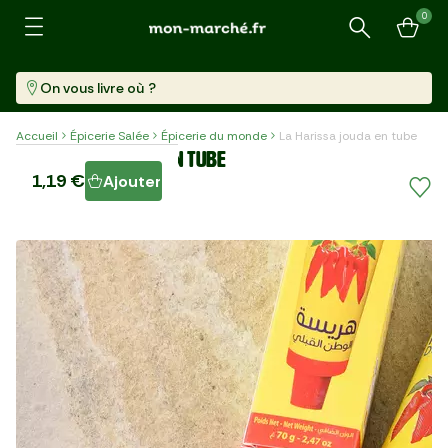
0
Recherche
On vous livre où ?
Accueil
Épicerie Salée
Épicerie du monde
La Harissa jouda en tube
La Harissa jouda en tube
1,19 €
Ajouter
Tube (70 G)
17,00 €/kg