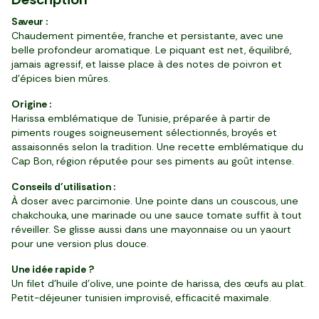
sachet (1 kg)
bocal (660 g)
6 pièces (330 g)
pièce (230 g)
paquet (400 g)
boîte
1 kg (≈4-6 pièces)
par 2 (440 g)
1 kg
bouteille (500 ml)
bouteille (250 ml)
750 g
pack de 4 (500 g)
barquette (150 g)
250 g
barquette (200 g)
barquette (700 g)
barquette (140 g)
Saveur :
Chaudement pimentée, franche et persistante, avec une
belle profondeur aromatique. Le piquant est net, équilibré,
jamais agressif, et laisse place à des notes de poivron et
d’épices bien mûres.
Origine :
Harissa emblématique de Tunisie, préparée à partir de
piments rouges soigneusement sélectionnés, broyés et
assaisonnés selon la tradition. Une recette emblématique du
Cap Bon, région réputée pour ses piments au goût intense.
Conseils d’utilisation :
À doser avec parcimonie. Une pointe dans un couscous, une
chakchouka, une marinade ou une sauce tomate suffit à tout
réveiller. Se glisse aussi dans une mayonnaise ou un yaourt
pour une version plus douce.
Une idée rapide ?
Un filet d’huile d’olive, une pointe de harissa, des œufs au plat.
Petit-déjeuner tunisien improvisé, efficacité maximale.