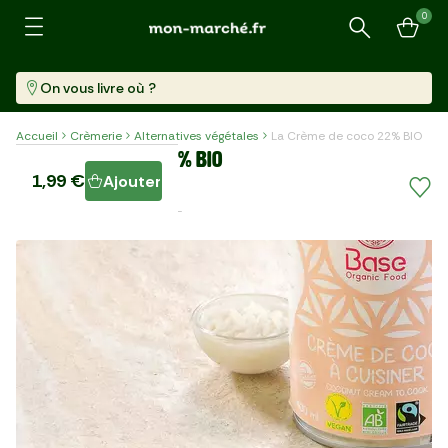
0
Recherche
On vous livre où ?
Accueil
Crèmerie
Alternatives végétales
La Crème de coco 22% BIO
La Crème de coco 22% BIO
1,99 €
Ajouter
Conserve (400 Ml)
4,98 €/l