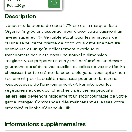
Je découvre
tube (70 g)
brique (200 ml)
bouteille (250 ml)
bouteille (500 ml)
bocal (260 g)
bouteille (135 ml)
bouteille (145 ml)
bouteille (150 ml)
pot (120 g)
pot (120 g)
Description
Découvrez la crème de coco 22% bio de la marque Base
Organic, l'ingrédient essentiel pour élever votre cuisine à un
niveau supérieur ✨. Véritable atout pour les amateurs de
cuisine saine, cette crème de coco vous offre une texture
onctueuse et un goût délicatement exotique qui
transportera vos plats dans une nouvelle dimension.
Imaginez-vous préparer un curry thaï parfumé ou un dessert
gourmand qui séduira vos papilles et celles de vos invités. En
choisissant cette crème de coco biologique, vous optez non
seulement pour la qualité, mais aussi pour une démarche
respectueuse de l'environnement 🌿. Parfaite pour les
végétaliens et ceux qui cherchent à éviter les produits
laitiers, elle deviendra rapidement un incontournable de votre
garde-manger. Commandez dès maintenant et laissez votre
créativité culinaire s'épanouir ! 🍽️
Informations supplémentaires