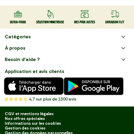
Ultra-frais
Sélection minutieuse
Des prix justes
Livraison 7J/7
Catégories
Faire ses courses en ligne
À propos
Apéro
Besoin d'aide ?
Courses en ligne avec Mon
Plaisirs d'été
Nous suivre
Marché : Alliez gain de temps
Application et avis clients
et savoir-faire français en
Nouveautés
choisissant notre service de
livraison de produits frais et
Fruits
de qualité, livrés directement
chez vous. Une expérience
Légumes
de courses en ligne pensée
4,7
sur plus de 1300 avis
pour vous.
Boucherie
Charcuterie
CGV et mentions légales
Nos offres spéciales
Poissonnerie
Informations sur les cookies
Gestion des cookies
Fromagerie
Gestion des données personnelles