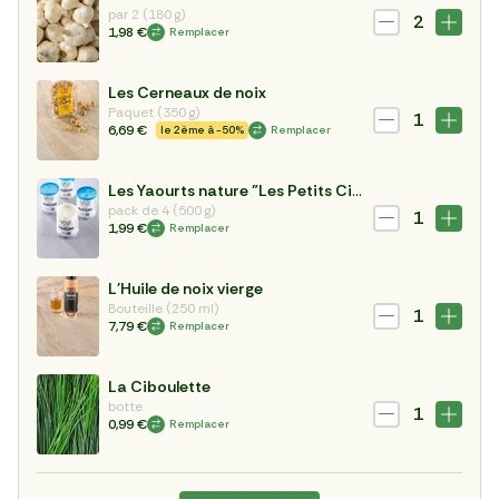
par 2 (180 g)
2
1,98 €
Remplacer
Les Cerneaux de noix
Paquet (350 g)
1
6,69 €
le 2ème à -50%
Remplacer
Les Yaourts nature "Les Petits Cirés"
pack de 4 (500 g)
1
1,99 €
Remplacer
L'Huile de noix vierge
Bouteille (250 ml)
1
7,79 €
Remplacer
La Ciboulette
botte
1
0,99 €
Remplacer