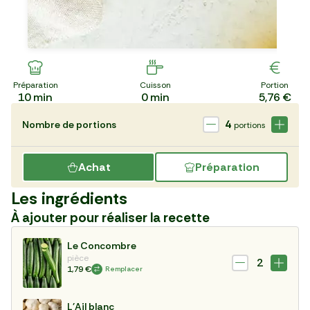
Préparation
Cuisson
Portion
10
min
0
min
5,76 €
4
Nombre de portions
portions
Achat
Préparation
Les ingrédients
À ajouter pour réaliser la recette
Le Concombre
pièce
2
1,79 €
Remplacer
L'Ail blanc