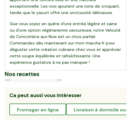
exceptionnelle. Les noix ajoutent une note de croquant,
tandis que le yaourt offre une onctuosité délicieuse.
Que vous soyez en quête d'une entrée légère et saine
ou d'une option végétarienne savoureuse, notre Velouté
de Concombre aux Noix est un choix parfait.
Commandez dès maintenant sur mon-marche.fr pour
déguster cette création culinaire chez vous et apprécier
cette soupe équilibrée et rafraîchissante. Une
expérience gustative à ne pas manquer !
Nos recettes
Ca peut aussi vous intéresser
Plat
Plat
Plat
Plat
Plat
Plat
Plat
Plat
Plat
Plat
30 min
20 min
15 min
55 min
28 min
20 min
20 min
25 min
25 min
30 min
La Salade de gnocchi,
La Pinsa Burrata Pesto
Le Carpaccio de Boeuf
La Kafta sauce tahini 🇯🇴
La Salade de chou rouge
Le Club sandwich
Le Taboulé végétal
La Salade de haricots verts
La Tarte Fraîche au Thon
Le Poke bowl au saumon et
mozzarella et serrano
thaï au poulet
légumes croquants 🇺🇸
fromager en ligne
livraison à domicile ou