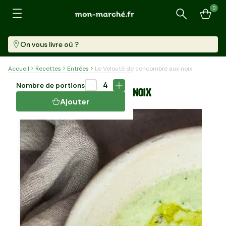
0
Recherche
On vous livre où ?
Accueil
Recettes
Entrées
Le Velouté de concombre aux noix
Entrée
10 min
4
Nombre de portions
LE VELOUTÉ DE CONCOMBRE AUX NOIX
Ajouter