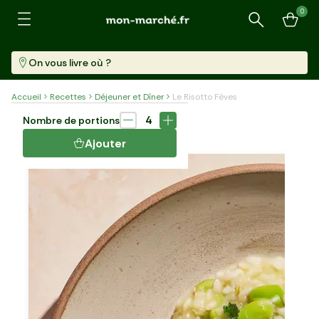
0
Recherche
On vous livre où ?
Accueil
Recettes
Déjeuner et Dîner
Le Risotto Fèves
Plat
35 min
4
Nombre de portions
LE RISOTTO FÈVES
Ajouter