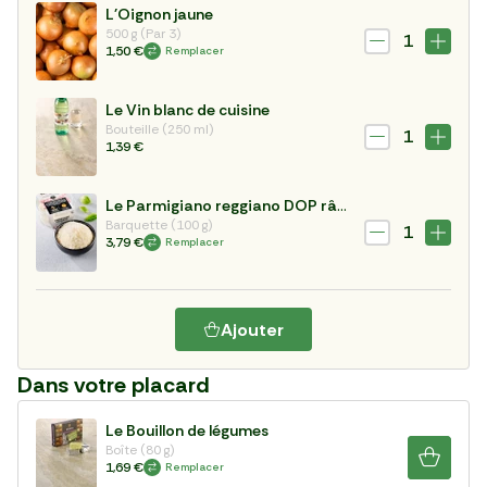
L'Oignon jaune
500 g (Par 3)
1
1,50 €
Remplacer
Le Vin blanc de cuisine
Bouteille (250 ml)
1
1,39 €
Le Parmigiano reggiano DOP râpé 24 mois
Barquette (100 g)
1
3,79 €
Remplacer
Ajouter
Dans votre placard
Le Bouillon de légumes
Boîte (80 g)
1,69 €
Remplacer