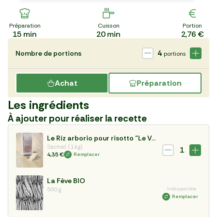
Préparation
Cuisson
Portion
15
min
20
min
2,76 €
4
Nombre de portions
portions
Achat
Préparation
Les ingrédients
À ajouter pour réaliser la recette
Le Riz arborio pour risotto "Le Voglie"
Sachet (1 kg)
1
4,35 €
Remplacer
La Fève BIO
500 g
Indisponible
Remplacer