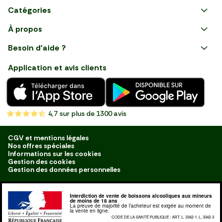
Catégories
Faire ses courses en ligne
À propos
Plaisirs d'été
Besoin d'aide ?
Courses en ligne avec Mon
Les champions du BBQ
Nous suivre
Marché : Alliez gain de temps
Application et avis clients
et savoir-faire français en
Nouveautés
choisissant notre service de
livraison de produits frais et
Fruits
de qualité, livrés directement
chez vous. Une expérience
Légumes
de courses en ligne pensée
4,7
sur plus de 1300 avis
pour vous.
Boucherie
Charcuterie
CGV et mentions légales
Nos offres spéciales
Poissonnerie
Informations sur les cookies
Gestion des cookies
Fromagerie
Gestion des données personnelles
Crèmerie
Interdiction de vente de boissons alcooliques aux mineurs
Traiteur
de moins de 18 ans
La preuve de majorité de l’acheteur est exigée au moment de
la vente en ligne.
Boulangerie
CODE DE LA SANTÉ PUBLIQUE : ART. L. 3342-1. L. 3342-3