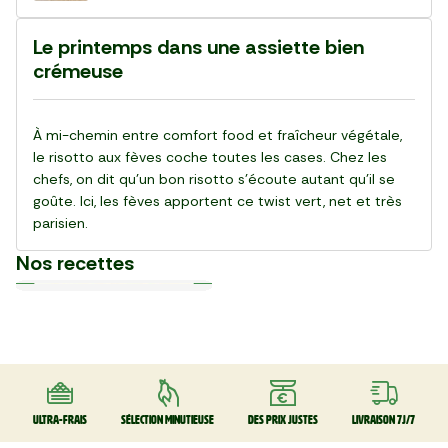
Le printemps dans une assiette bien
crémeuse
À mi-chemin entre comfort food et fraîcheur végétale,
le risotto aux fèves coche toutes les cases. Chez les
chefs, on dit qu’un bon risotto s’écoute autant qu’il se
goûte. Ici, les fèves apportent ce twist vert, net et très
parisien.
Nos recettes
Plat
Plat
Plat
Plat
Plat
Plat
Plat
Plat
Plat
Plat
30 min
20 min
15 min
55 min
28 min
20 min
20 min
25 min
25 min
30 min
La Salade de gnocchi,
La Pinsa Burrata Pesto
Le Carpaccio de Boeuf
La Kafta sauce tahini 🇯🇴
La Salade de chou rouge
Le Club sandwich
Le Taboulé végétal
La Salade de haricots verts
La Tarte Fraîche au Thon
Le Poke bowl au saumon et
mozzarella et serrano
thaï au poulet
légumes croquants 🇺🇸
Ultra-frais
Sélection minutieuse
Des prix justes
Livraison 7J/7