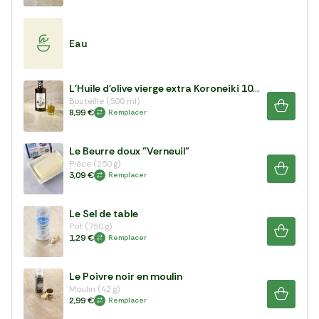
Eau
L'Huile d'olive vierge extra Koroneiki 100%
Bouteille (500 ml)
8,99 €
Remplacer
Le Beurre doux "Verneuil"
Pièce (250 g)
3,09 €
Remplacer
Le Sel de table
Pot (750 g)
1,29 €
Remplacer
Le Poivre noir en moulin
Moulin (42 g)
2,99 €
Remplacer