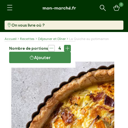
0
Recherche
On vous livre où ?
Accueil
Recettes
Déjeuner et Dîner
La Quiche au potimarron
Plat
45 min
4
Nombre de portions
LA QUICHE AU POTIMARRON
Ajouter