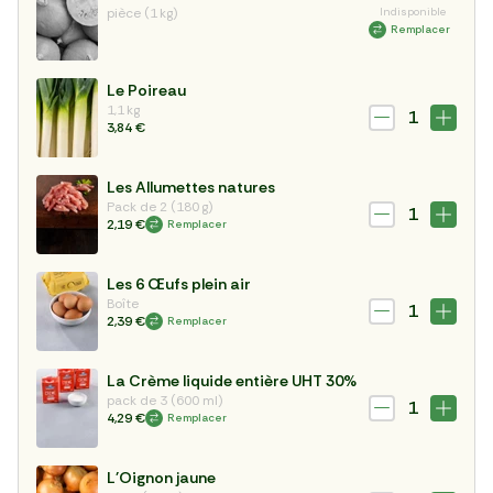
pièce (1 kg)
Indisponible
Remplacer
Le Poireau
1,1 kg
1
3,84 €
Les Allumettes natures
Pack de 2 (180 g)
1
2,19 €
Remplacer
Les 6 Œufs plein air
Boîte
1
2,39 €
Remplacer
La Crème liquide entière UHT 30%
pack de 3 (600 ml)
1
4,29 €
Remplacer
L'Oignon jaune