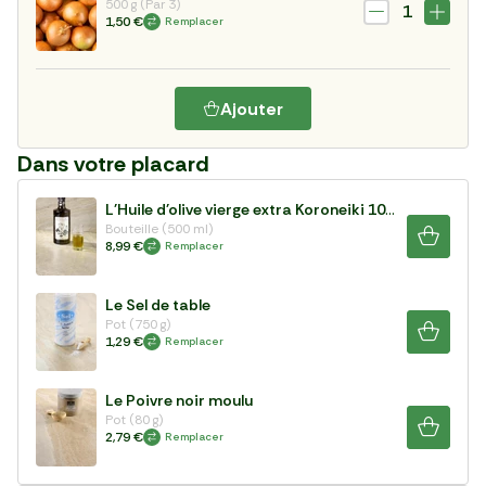
500 g (Par 3)
1
1,50 €
Remplacer
Ajouter
Dans votre placard
L'Huile d'olive vierge extra Koroneiki 100%
Bouteille (500 ml)
8,99 €
Remplacer
Le Sel de table
Pot (750 g)
1,29 €
Remplacer
Le Poivre noir moulu
Pot (80 g)
2,79 €
Remplacer