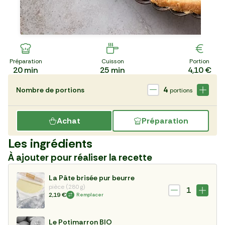
Préparation
Cuisson
Portion
20
min
25
min
4,10 €
4
Nombre de portions
portions
Achat
Préparation
Les ingrédients
À ajouter pour réaliser la recette
La Pâte brisée pur beurre
pièce (280 g)
1
2,19 €
Remplacer
Le Potimarron BIO