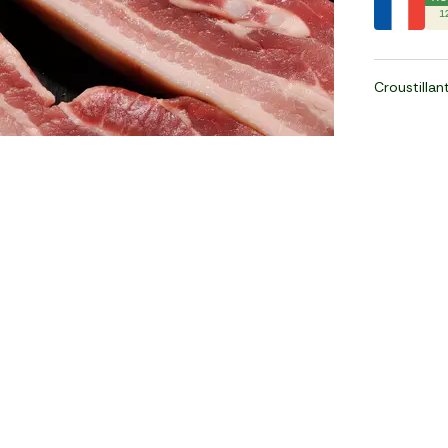
1
Croustillan