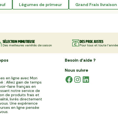
euf
légumes de primeur
Grand Frais livraison
Sélection minutieuse
Des prix justes
Des meilleures variétés de saison
Pour tous et toute l'année
opos
Besoin d'aide ?
Nous suivre
es en ligne avec Mon
é : Alliez gain de temps
voir-faire français en
issant notre service de
ison de produits frais et
alité, livrés directement
vous. Une expérience
urses en ligne pensée
vous.