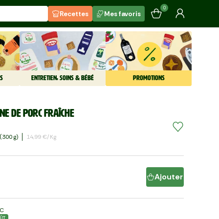
0
Recettes
Mes favoris
S
ENTRETIEN, SOINS & BÉBÉ
PROMOTIONS
ine de porc fraîche
(300 G)
14,99 €/kg
Ajouter
LC
ÛT