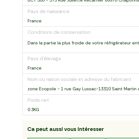
BCT 500 - 375 Rue Juliette Recamier 69970 Chaponn
Pays de naissance
France
Conditions de conservation
Dans la partie la plus froide de votre réfrigérateur e
Pays d’élevage
France
Nom ou raison sociale et adresse du fabricant
zone Ecopole - 1 rue Gay Lussac-13310 Saint Martin
Poids net
0.3KG
Ca peut aussi vous intéresser