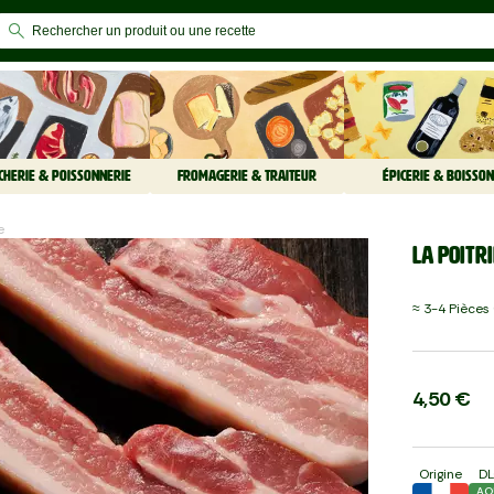
CHERIE & POISSONNERIE
FROMAGERIE & TRAITEUR
ÉPICERIE & BOISSON
e
La Poitr
≈ 3-4 Pièces 
4,50 €
Origine
D
AO