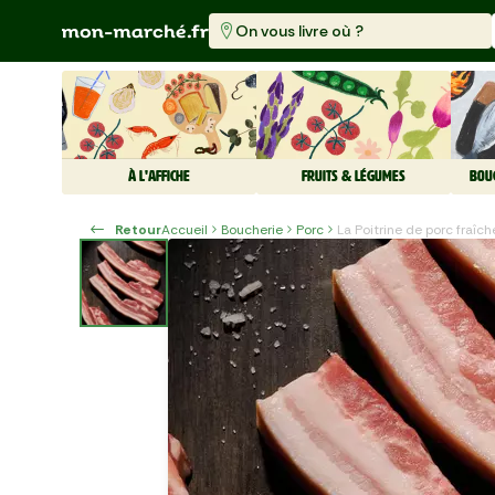
On vous livre où ?
À L'AFFICHE
FRUITS & LÉGUMES
BOU
Retour
Accueil
Boucherie
Porc
La Poitrine de porc fraîch