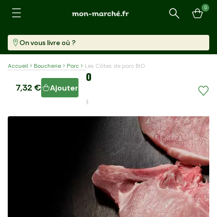
0
Recherche
On vous livre où ?
Accueil
Boucherie
Porc
Les Côtes de porc BIO
Les Côtes de porc BIO
7,32 €
Ajouter
2 Pièces (260 G)
28,15 €/kg