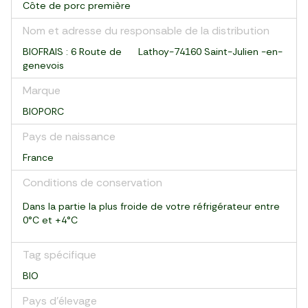
Côte de porc première
Nom et adresse du responsable de la distribution
BIOFRAIS : 6 Route de Lathoy-74160 Saint-Julien -en-
genevois
Marque
BIOPORC
Pays de naissance
France
Conditions de conservation
Dans la partie la plus froide de votre réfrigérateur entre
0°C et +4°C
Tag spécifique
BIO
Pays d’élevage