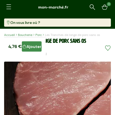
0
Recherche
On vous livre où ?
Accueil
Boucherie
Porc
Les Tranches de longe de porc sans os
Les Tranches de longe de porc sans os
4,76 €
Ajouter
2 Pièces (340 G)
13,99 €/kg