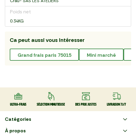
Crau- SAS LES ATELIERS
Poids net
0.34KG
Ca peut aussi vous intéresser
grand frais paris 75015
mini marché
Ultra-frais
Sélection minutieuse
Des prix justes
Livraison 7J/7
Catégories
Faire ses courses en ligne
À propos