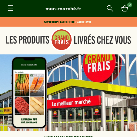
0
Recherche
50€ offerts* avec le code
FRAICHEUR60