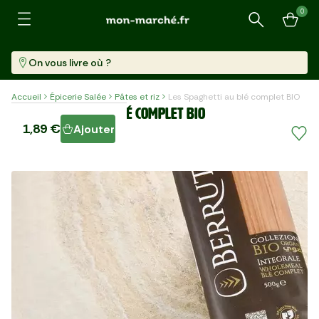
0
Recherche
On vous livre où ?
Accueil
Épicerie Salée
Pâtes et riz
Les Spaghetti au blé complet BIO
Les Spaghetti au blé complet BIO
1,89 €
Ajouter
Paquet (500 G)
3,78 €/kg