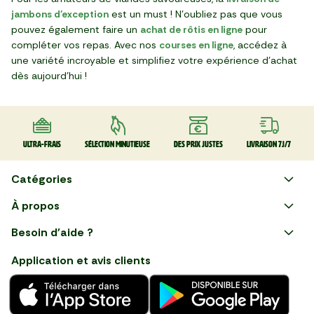
jambons d'exception
est un must ! N'oubliez pas que vous
pouvez également faire un
achat de rôtis en ligne
pour
compléter vos repas. Avec nos
courses en ligne
, accédez à
une variété incroyable et simplifiez votre expérience d'achat
dès aujourd'hui !
Ultra-frais
Sélection minutieuse
Des prix justes
Livraison 7J/7
Catégories
Faire ses courses en ligne
À propos
Apéro
Besoin d'aide ?
Courses en ligne avec Mon
Plaisirs d'été
Nous suivre
Marché : Alliez gain de temps
Application et avis clients
et savoir-faire français en
Nouveautés
choisissant notre service de
livraison de produits frais et
Fruits
de qualité, livrés directement
chez vous. Une expérience
Légumes