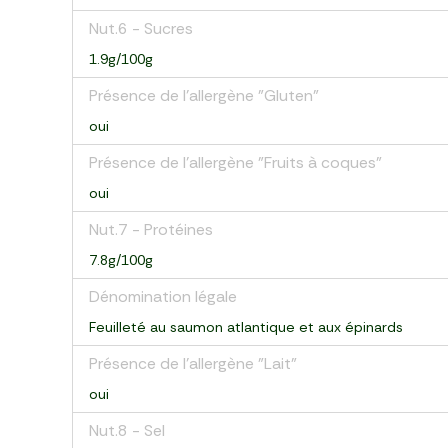
Nut.6 - Sucres
1.9g/100g
Présence de l'allergène "Gluten"
oui
Présence de l'allergène "Fruits à coques"
oui
Nut.7 - Protéines
7.8g/100g
Dénomination légale
Feuilleté au saumon atlantique et aux épinards
Présence de l'allergène "Lait"
oui
Nut.8 - Sel