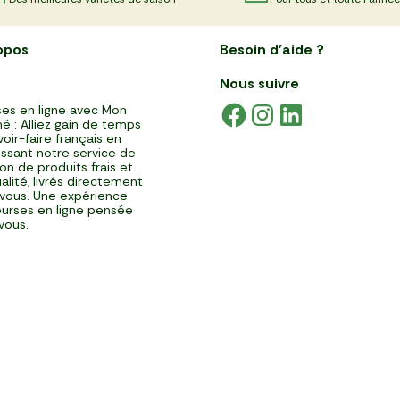
opos
Besoin d'aide ?
Nous suivre
es en ligne avec Mon
é : Alliez gain de temps
voir-faire français en
issant notre service de
ison de produits frais et
alité, livrés directement
vous. Une expérience
urses en ligne pensée
vous.