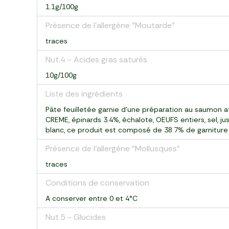
1.1g/100g
Présence de l'allergène "Moutarde"
traces
Nut.4 - Acides gras saturés
10g/100g
Liste des ingrédients
Pâte feuilletée garnie d’une préparation au saumon a
CREME, épinards 3.4%, échalote, OEUFS entiers, sel, ju
blanc, ce produit est composé de 38.7% de garniture 
Présence de l'allergène "Mollusques"
traces
Conditions de conservation
A conserver entre 0 et 4°C
Nut.5 - Glucides