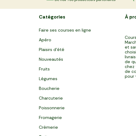
Catégories
À pr
Faire ses courses en ligne
Cours
Apéro
March
et sa
Plaisirs d'été
chois
livra
Nouveautés
de qu
chez 
Fruits
de co
pour 
Légumes
Boucherie
Charcuterie
Poissonnerie
Fromagerie
Crèmerie