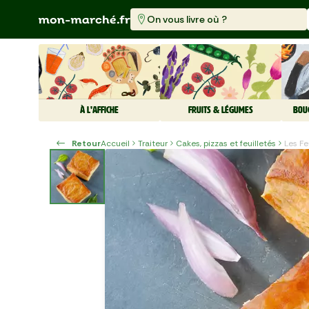
On vous livre où ?
À L'AFFICHE
FRUITS & LÉGUMES
BOU
Retour
Accueil
Traiteur
Cakes, pizzas et feuilletés
Les F