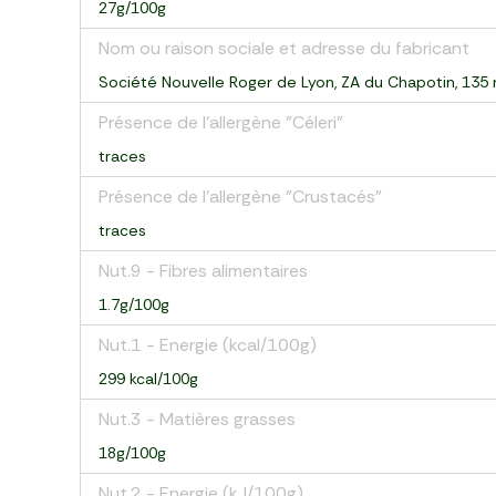
27g/100g
Nom ou raison sociale et adresse du fabricant
Société Nouvelle Roger de Lyon, ZA du Chapotin, 13
Présence de l'allergène "Céleri"
traces
Présence de l'allergène "Crustacés"
traces
Nut.9 - Fibres alimentaires
1.7g/100g
Nut.1 - Energie (kcal/100g)
299 kcal/100g
Nut.3 - Matières grasses
18g/100g
Nut.2 - Energie (kJ/100g)