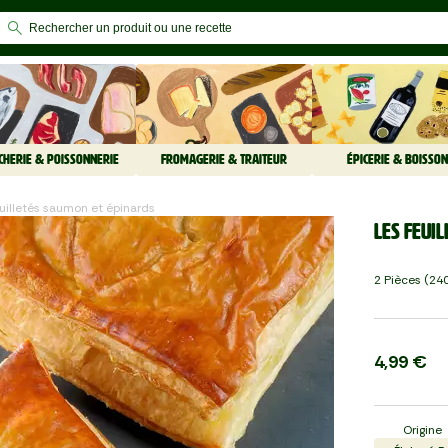
CHERIE & POISSONNERIE
FROMAGERIE & TRAITEUR
ÉPICERIE & BOISSON
euilletés saumon et épinards
Les Feui
2 Pièces (240
4,99 €
Origine