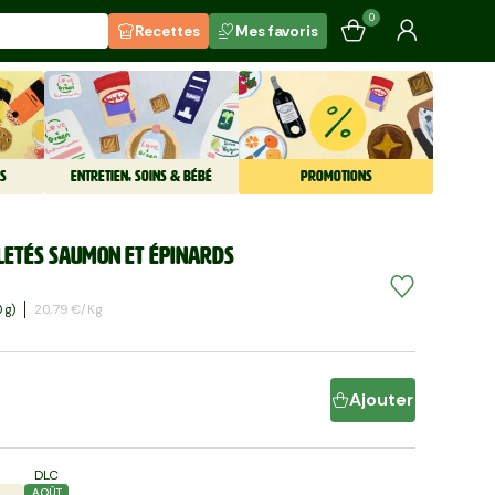
0
Recettes
Mes favoris
S
ENTRETIEN, SOINS & BÉBÉ
PROMOTIONS
lletés saumon et épinards
 G)
20,79 €/kg
Ajouter
DLC
AOÛT