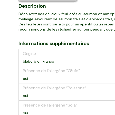
Description
Découvrez nos délicieux feuilletés au saumon et aux épin
mélange savoureux de saumon frais et d'épinards frais,
Ces feuilletés sont parfaits pour un apéritif ou un rep
recommandons de les réchauffer au four pendant quelqu
Informations supplémentaires
Origine
élaboré en France
Présence de l'allergène "Œufs"
oui
Présence de l'allergène "Poissons"
oui
Présence de l'allergène "Soja"
oui