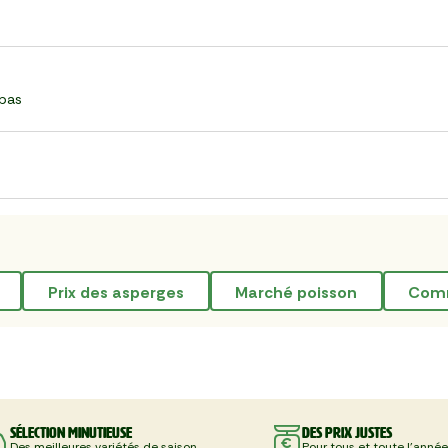
bas
prix des asperges
marché poisson
com
Sélection minutieuse
Des prix justes
Des meilleures variétés de saison
Pour tous et toute l'année