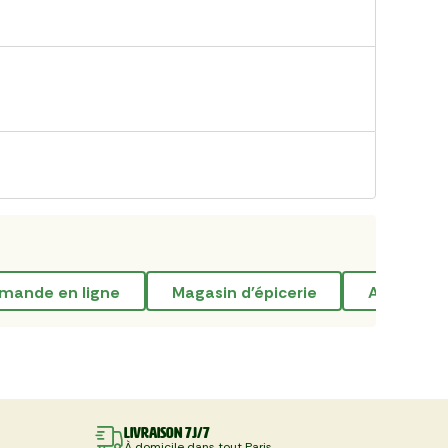
mande en ligne
magasin d'épicerie
acheter d
Livraison 7J/7
À domicile dans tout Paris