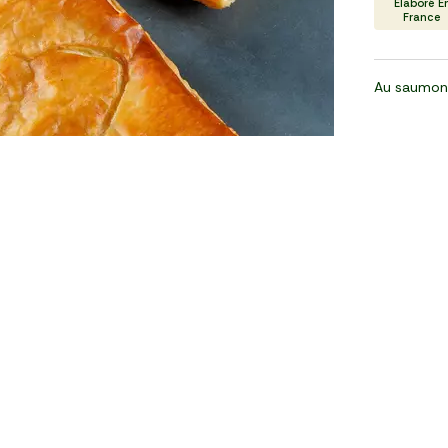
Élaboré E
France
Au saumon 