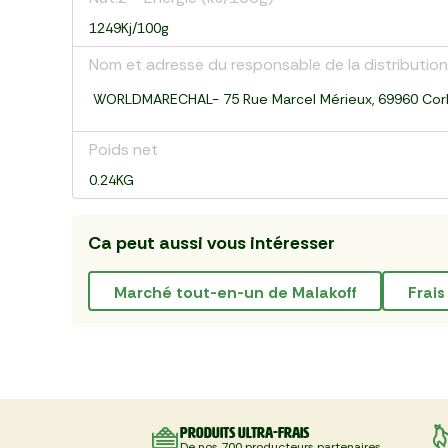
1249Kj/100g
Nom et adresse du responsable de la distribution
WORLDMARECHAL- 75 Rue Marcel Mérieux, 69960 Cor
Poids net
0.24KG
Ca peut aussi vous intéresser
marché tout-en-un de Malakoff
frais
Produits ultra-frais
De nos 700 producteurs partenaires