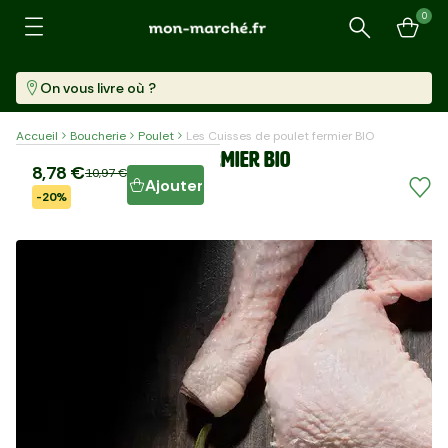
0
Recherche
On vous livre où ?
Accueil
Boucherie
Poulet
Les Cuisses de poulet fermier BIO
Les Cuisses de poulet fermier BIO
8,78 €
10,97 €
Ajouter
-20%
2 Pièces (530 G)
16,55 €/kg