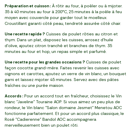
Préparation et cuisson :
À rôtir au four, à poêler ou à mijoter.
35 à 40 minutes au four à 200°C, 25 minutes à la poêle à feu
moyen avec couvercle pour garder tout le moelleux.
Croustillant garanti côté peau, tendreté assurée côté chair.
Une recette rapide ?
Cuisses de poulet rôties au citron et
thym. Dans un plat, disposez les cuisses, arrosez d’huile
d’olive, ajoutez citron tranché et branches de thym. 35
minutes au four et hop, un repas simple et parfumé.
Une recette pour les grandes occasions ?
Cuisses de poulet
façon cocotte grand-mère. Faites revenir les cuisses avec
oignons et carottes, ajoutez un verre de vin blanc, un bouquet
garni et laissez mijoter 45 minutes. Servez avec des pâtes
fraîches ou une purée maison.
Accords :
Pour un accord tout en fraîcheur, choisissez le Vin
blanc "Javeline" Touraine AOP. Si vous aimez un peu plus de
rondeur, le Vin blanc "Salon domaine Jesmet" Menetou AOC
fonctionne parfaitement. Et pour un accord plus classique, le
Rosé "Cadierenne" Bandol AOC accompagnera
merveilleusement bien un poulet rôti.