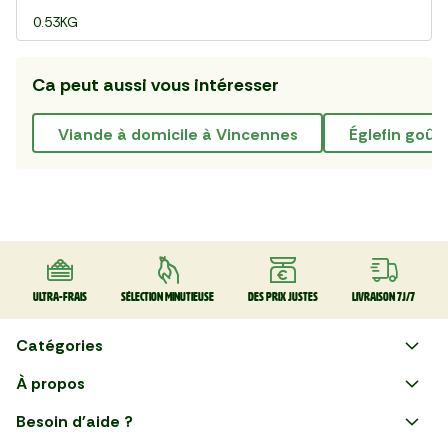
0.53KG
Ca peut aussi vous intéresser
Viande à domicile à Vincennes
églefin goût
Ultra-frais
Sélection minutieuse
Des prix justes
Livraison 7J/7
Catégories
Faire ses courses en ligne
À propos
Apéro
Besoin d'aide ?
Courses en ligne avec Mon
Plaisirs d'été
Nous suivre