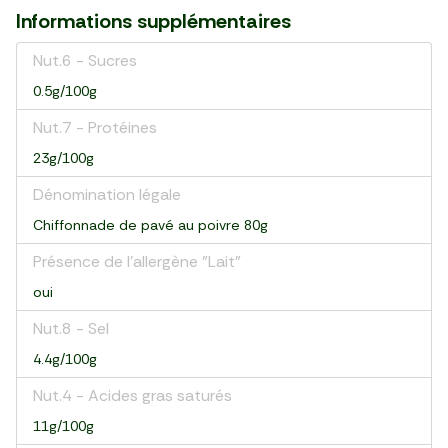
Informations supplémentaires
Nut.6 - Sucres
0.5g/100g
Nut.7 - Protéines
23g/100g
Dénomination légale
Chiffonnade de pavé au poivre 80g
Présence de l'allergène "Lait"
oui
Nut.8 - Sel
4.4g/100g
Nut.4 - Acides gras saturés
11g/100g