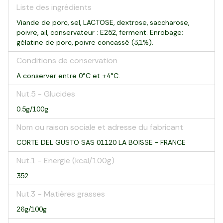
Liste des ingrédients
Viande de porc, sel, LACTOSE, dextrose, saccharose,
poivre, ail, conservateur : E252, ferment. Enrobage:
gélatine de porc, poivre concassé (3,1%).
Conditions de conservation
A conserver entre 0°C et +4°C.
Nut.5 - Glucides
0.5g/100g
Nom ou raison sociale et adresse du fabricant
CORTE DEL GUSTO SAS 01120 LA BOISSE - FRANCE
Nut.1 - Energie (kcal/100g)
352
Nut.3 - Matières grasses
26g/100g