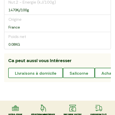
Nut.2 - Energie (kJ/100g)
1470Kj/100g
Origine
France
Poids net
0.08KG
Ca peut aussi vous intéresser
livraisons à domicile
salicorne
achat
Ultra-frais
Sélection minutieuse
Des prix justes
Livraison 7J/7