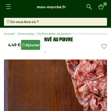
0
Recherche
On vous livre où ?
Accueil
Charcuterie
Chiffonnades de jambon
La Chiffonnade de pavé a
La Chiffonnade de pavé au poivre
4,49 €
Ajouter
Barquette (80 G)
56,13 €/kg