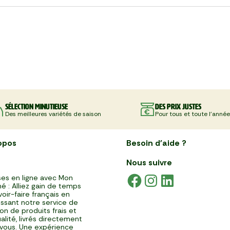
Sélection minutieuse
Des prix justes
Des meilleures variétés de saison
Pour tous et toute l'année
opos
Besoin d'aide ?
Nous suivre
es en ligne avec Mon
é : Alliez gain de temps
voir-faire français en
issant notre service de
ison de produits frais et
alité, livrés directement
vous. Une expérience