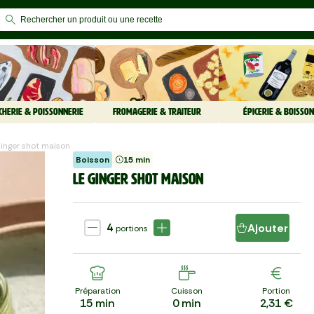
CHERIE & POISSONNERIE
FROMAGERIE & TRAITEUR
ÉPICERIE & BOISSON
Ginger shot maison
Boisson
15 min
LE GINGER SHOT MAISON
4
Ajouter
portions
Préparation
Cuisson
Portion
15
min
0
min
2,31 €