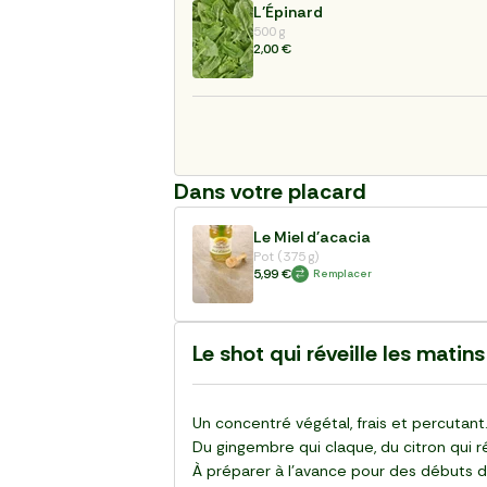
L’Épinard
500 g
2,00 €
Dans votre placard
Le Miel d'acacia
Pot (375 g)
5,99 €
Remplacer
Le shot qui réveille les matin
Un concentré végétal, frais et percutant
Du gingembre qui claque, du citron qui ré
À préparer à l’avance pour des débuts 