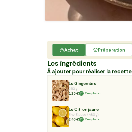
Achat
Préparation
Les ingrédients
À ajouter pour réaliser la recette
Le Gingembre
250 g
1,25 €
Remplacer
Le Citron jaune
Env 3 pces (480 g)
2,40 €
Remplacer