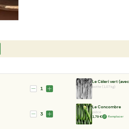
Le Céleri vert (avec
botte (1,07 kg)
1
Le Concombre
pièce
3
1,79 €
Remplacer