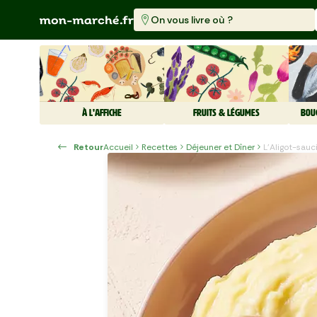
On vous livre où ?
À L'AFFICHE
FRUITS & LÉGUMES
BOU
Retour
Accueil
Recettes
Déjeuner et Dîner
L’Aligot-sau