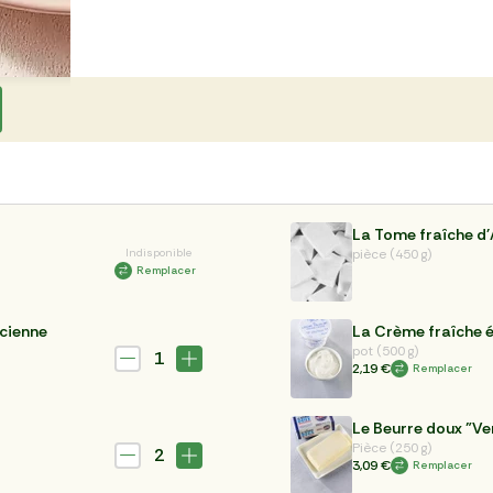
La Tome fraîche d'
Indisponible
pièce (450 g)
Remplacer
ncienne
La Crème fraîche é
pot (500 g)
1
2,19 €
Remplacer
Le Beurre doux "Ve
Pièce (250 g)
2
3,09 €
Remplacer