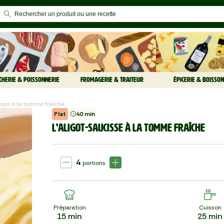
CHERIE & POISSONNERIE
FROMAGERIE & TRAITEUR
ÉPICERIE & BOISSON
cisse à la tomme fraîche
Plat
40 min
L’ALIGOT-SAUCISSE À LA TOMME FRAÎCHE
4
portions
Préparation
Cuisson
15
min
25
min