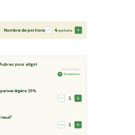
4
Nombre de portions
portions
Aubrac pour aligot
Indisponible
Remplacer
paisse légère 15%
1
rneuil"
1