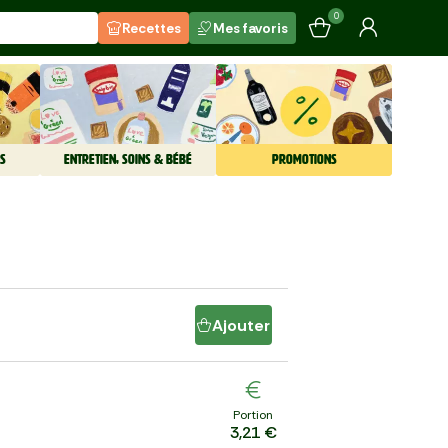
0
Recettes
Mes favoris
S
ENTRETIEN, SOINS & BÉBÉ
PROMOTIONS
Ajouter
Portion
3,21 €