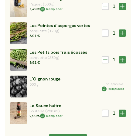
Paquet (500 g)
1
1,49 €
Remplacer
Les Pointes d'asperges vertes
barquette (170 g)
1
3,91 €
Les Petits pois frais écossés
barquette (230 g)
1
3,91 €
L'Oignon rouge
500 g
Indisponible
Remplacer
La Sauce huître
Bouteille (250 ml)
1
2,99 €
Remplacer