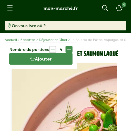
0
Recherche
On vous livre où ?
Accueil
Recettes
Déjeuner et Dîner
La Salade de Pâtes, Asperges et S
Plat
30 min
4
Nombre de portions
LA SALADE DE PÂTES, ASPERGES ET SAUMON LAQUÉ
Ajouter