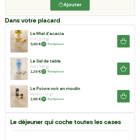
Ajouter
Dans votre placard
Le Miel d'acacia
Pot (375 g)
5,99 €
Remplacer
Le Sel de table
Pot (750 g)
1,29 €
Remplacer
Le Poivre noir en moulin
Moulin (42 g)
2,99 €
Remplacer
Le déjeuner qui coche toutes les cases