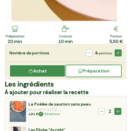
Préparation
Cuisson
Portion
20
min
10
min
5,50 €
4
Nombre de portions
portions
Achat
Préparation
Les ingrédients
À ajouter pour réaliser la recette
La Poêlée de saumon sans peau
Barquette (220 g)
2
4,84 €
Remplacer
Les Eliche "Arrighi"