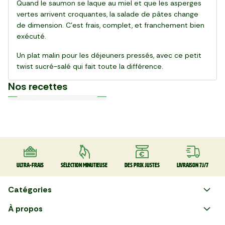
Quand le saumon se laque au miel et que les asperges
vertes arrivent croquantes, la salade de pâtes change
de dimension. C’est frais, complet, et franchement bien
exécuté.
Un plat malin pour les déjeuners pressés, avec ce petit
twist sucré-salé qui fait toute la différence.
Nos recettes
Plat
Plat
Plat
Plat
Plat
Plat
Plat
Plat
Plat
Plat
30 min
20 min
15 min
55 min
28 min
20 min
20 min
25 min
25 min
30 min
La Salade de gnocchi,
La Pinsa Burrata Pesto
Le Carpaccio de Boeuf
La Kafta sauce tahini 🇯🇴
La Salade de chou rouge
Le Club sandwich
Le Taboulé végétal
La Salade de haricots verts
La Tarte Fraîche au Thon
Le Poke bowl au saumon et
mozzarella et serrano
thaï au poulet
légumes croquants 🇺🇸
Ultra-frais
Sélection minutieuse
Des prix justes
Livraison 7J/7
Catégories
Faire ses courses en ligne
À propos
Apéro