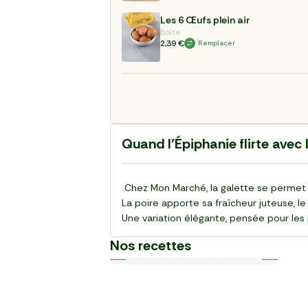
Les 6 Œufs plein air
Boîte
2,39 €
Remplacer
Quand l’Épiphanie flirte avec
Chez Mon Marché, la galette se permet 
La poire apporte sa fraîcheur juteuse, l
Une variation élégante, pensée pour les p
Nos recettes
Plat
Plat
Plat
Plat
Plat
Plat
Plat
Plat
Plat
Plat
30 min
20 min
15 min
55 min
28 min
20 min
20 min
25 min
25 min
30 min