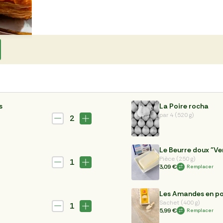
s
La Poire rocha
par 4 (520 g)
2
Le Beurre doux "Ve
Pièce (250 g)
1
3,09 €
Remplacer
Les Amandes en p
Sachet (400 g)
1
5,99 €
Remplacer