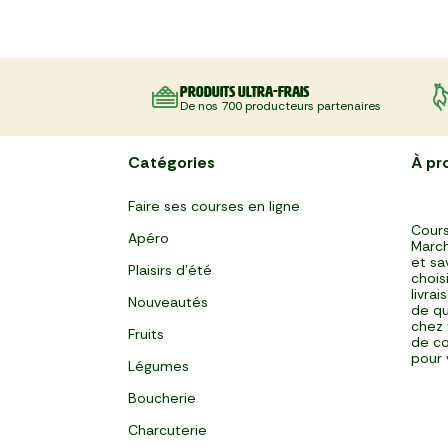
La Salade de gnocchi, mozzarella
La Pinsa Burrata Pesto
Le Carpaccio de Boeuf
La Kafta sauce tahini 🇯🇴
La Salade de chou rouge thaï au
Le Club sandwich
Le Taboulé végétal
La Salade de haricots verts
La Tarte Fraîche au Thon
Le Poke bowl au saumon et
et serrano
poulet
légumes croquants 🇺🇸
Produits ultra-frais
De nos 700 producteurs partenaires
Catégories
À pr
Faire ses courses en ligne
Cours
Apéro
March
et sa
Plaisirs d'été
chois
livra
Nouveautés
de qu
chez 
Fruits
de co
pour 
Légumes
Boucherie
Charcuterie