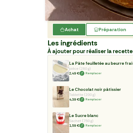
Achat
Préparation
Les ingrédients
À ajouter pour réaliser la recette
La Pâte feuilletée au beurre frai
pièce (280 g)
2,49 €
Remplacer
Le Chocolat noir pâtissier
Tablette (200 g)
4,39 €
Remplacer
Le Sucre blanc
Sachet (750 g)
1,59 €
Remplacer