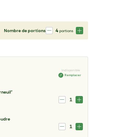
4
Nombre de portions
portions
Indisponible
Remplacer
rneuil"
1
oudre
1