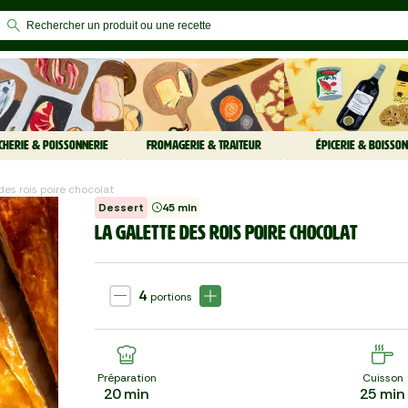
CHERIE & POISSONNERIE
FROMAGERIE & TRAITEUR
ÉPICERIE & BOISSON
des rois poire chocolat
Dessert
45 min
LA GALETTE DES ROIS POIRE CHOCOLAT
4
portions
Préparation
Cuisson
20
min
25
min