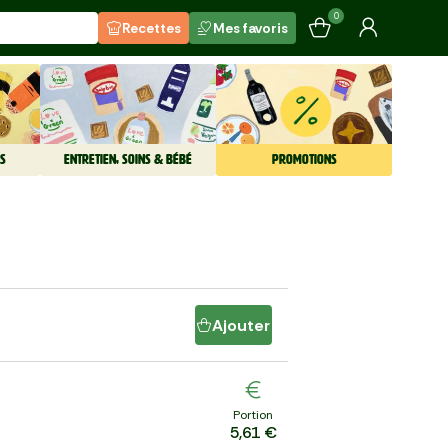
0
Recettes
Mes favoris
S
ENTRETIEN, SOINS & BÉBÉ
PROMOTIONS
Ajouter
Portion
5,61 €