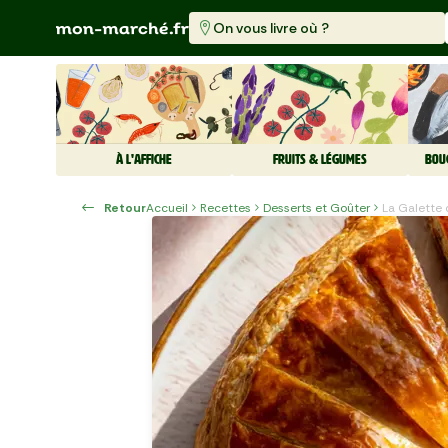
On vous livre où ?
À L'AFFICHE
FRUITS & LÉGUMES
BOU
Retour
Accueil
Recettes
Desserts et Goûter
La Galette 