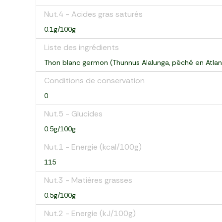
Nut.4 - Acides gras saturés
0.1g/100g
Liste des ingrédients
Thon blanc germon (Thunnus Alalunga, pêché en Atlant
Conditions de conservation
0
Nut.5 - Glucides
0.5g/100g
Nut.1 - Energie (kcal/100g)
115
Nut.3 - Matières grasses
0.5g/100g
Nut.2 - Energie (kJ/100g)