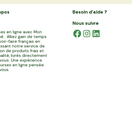
opos
Besoin d'aide ?
Nous suivre
es en ligne avec Mon
é : Alliez gain de temps
voir-faire français en
issant notre service de
ison de produits frais et
alité, livrés directement
vous. Une expérience
urses en ligne pensée
vous.