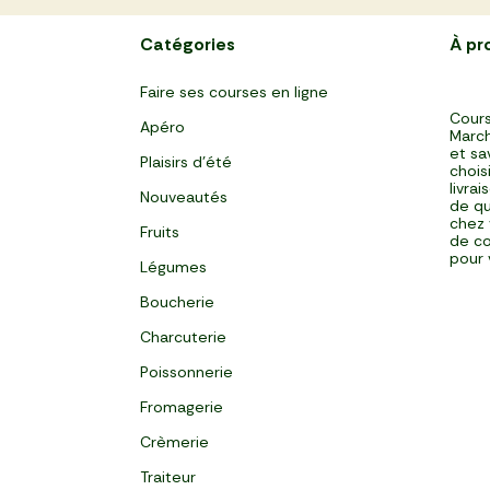
Catégories
À pr
Faire ses courses en ligne
Cours
Apéro
March
et sa
Plaisirs d'été
chois
livra
Nouveautés
de qu
chez 
Fruits
de co
pour 
Légumes
Boucherie
Charcuterie
Poissonnerie
Fromagerie
Crèmerie
Traiteur