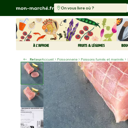
On vous livre où ?
À L'AFFICHE
FRUITS & LÉGUMES
BOU
Retour
Accueil
Poissonnerie
Poissons fumés et marinés