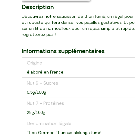
Description
Découvrez notre saucisson de thon fumé, un régal pour t
et robuste qui fera danser vos papilles gustatives. Et p
sur un lit de riz moelleux pour un repas simple et rapid
regretterez pas !
Informations supplémentaires
Origine
élaboré en France
Nut.6 - Sucres
0.5g/100g
Nut.7 - Protéines
28g/100g
Dénomination légale
Thon Germon Thunnus alalunga fumé