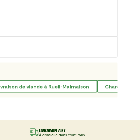
Livraison de viande à Rueil-Malmaison
Charcuterie e
Livraison 7J/7
À domicile dans tout Paris