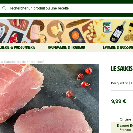
CHERIE & POISSONNERIE
FROMAGERIE & TRAITEUR
ÉPICERIE & BOISSON
Le Saucisson de thon fumé
Le Sauci
Barquette (1
9,99 €
Origine
Élaboré E
France