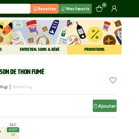
0
Recettes
Mes favoris
S
ENTRETIEN, SOINS & BÉBÉ
PROMOTIONS
sson de thon fumé
50 G)
66,60 €/kg
Ajouter
DLC
AOÛT
n
25