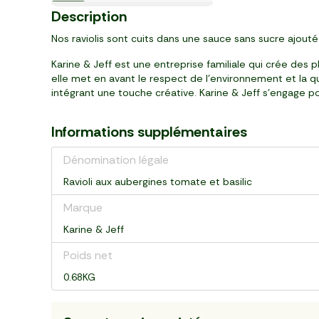
Nouveau
le 2ème à -50%
Prix Malin €
BIO
le 2ème à -50%
Espagne
Alsace
Nouveau
8
2
4
2
1
2
2
1
3
1
2
4
10
8
99
79
00
99
50
59
49
79
79
99
79
99
99
19
Description
,
,
,
,
,
,
,
,
,
,
,
,
,
,
€
€
€
€
€
€
€
€
€
€
€
€
€
€
bouteille (500 ml)
pot (140 g)
pièce (400 g)
pot (370 g)
250 g
pièce (125 g)
pot
pièce
pièce (50 g)
bocal (185 g)
bouteille (480 ml)
bocal (180 g)
bouteille (750ml)
bouteille (750 ml)
Nos raviolis sont cuits dans une sauce sans sucre ajou
Karine & Jeff est une entreprise familiale qui crée des
elle met en avant le respect de l'environnement et la qu
intégrant une touche créative. Karine & Jeff s'engage p
Informations supplémentaires
Dénomination légale
Ravioli aux aubergines tomate et basilic
Marque
Karine & Jeff
Poids net
0.68KG