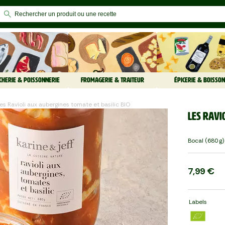
CHERIE & POISSONNERIE
FROMAGERIE & TRAITEUR
ÉPICERIE & BOISSON
Les Ravioli aux aubergines tomate et basilic BIO
Les Ravi
Bocal (680 G)
7,99 €
Labels