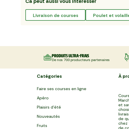
Ca peut aussi vous intéresser
livraison de courses
poulet et volaill
Produits ultra-frais
De nos 700 producteurs partenaires
Catégories
À pr
Faire ses courses en ligne
Cours
Apéro
March
et sa
Plaisirs d'été
chois
livra
Nouveautés
de qu
chez 
Fruits
de co