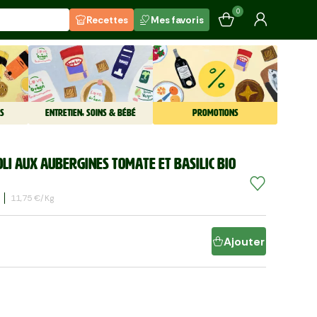
0
Recettes
Mes favoris
S
ENTRETIEN, SOINS & BÉBÉ
PROMOTIONS
oli aux aubergines tomate et basilic BIO
11,75 €/kg
Ajouter