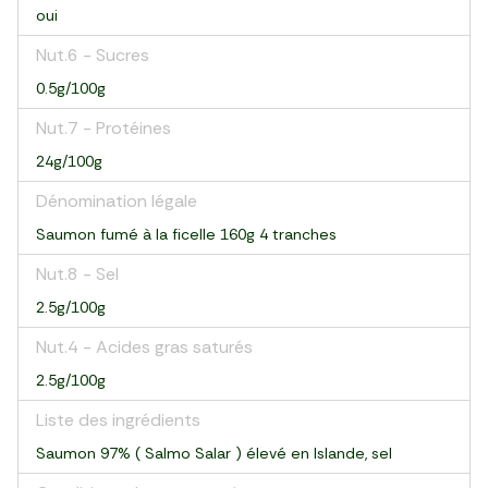
oui
Nut.6 - Sucres
0.5g/100g
Nut.7 - Protéines
24g/100g
Dénomination légale
Saumon fumé à la ficelle 160g 4 tranches
Nut.8 - Sel
2.5g/100g
Nut.4 - Acides gras saturés
2.5g/100g
Liste des ingrédients
Saumon 97% ( Salmo Salar ) élevé en Islande, sel