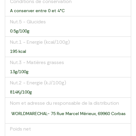
Conditions de conservation
A conserver entre 0 et 4°C
Nut.5 - Glucides
0.5g/100g
Nut.1 - Energie (kcal/100g)
195 kcal
Nut.3 - Matières grasses
13g/100g
Nut.2 - Energie (kJ/100g)
814Kj/100g
Nom et adresse du responsable de la distribution
WORLDMARECHAL- 75 Rue Marcel Mérieux, 69960 Corbas
Poids net