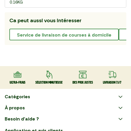
0.16KG
Ca peut aussi vous intéresser
service de livraison de courses à domicile
Ultra-frais
Sélection minutieuse
Des prix justes
Livraison 7J/7
Catégories
Faire ses courses en ligne
À propos
Apéro
Besoin d'aide ?
Courses en ligne avec Mon
Plaisirs d'été
Nous suivre
Marché : Alliez gain de temps
Application et avis clients