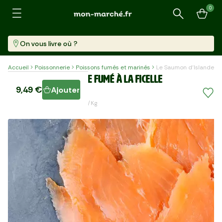
0
Recherche
On vous livre où ?
Accueil
Poissonnerie
Poissons fumés et marinés
Le Saumon d'Islande fum
Le Saumon d'Islande fumé à la ficelle
9,49 €
Ajouter
4 Tranches (160 G)
59,31 €/kg