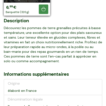
3
4
4
4
6
4
4
5
7
6
6
99
99
99
99
90
49
49
90
40
90
99
,
,
,
,
,
,
,
,
,
,
,
€
€
€
€
€
€
€
€
€
€
€
Je découvre
sachet (600 g)
sachet (500 g)
sachet (500 g)
sachet (600 g)
barquette (380 g)
sachet (350 g)
barquette (300 g)
barquette (385 g)
barquette (440 g)
barquette (370 g)
barquette (320 g)
Description
Découvrez les pommes de terre grenailles précuites à basse
température, une excellente option pour des plats savoureux
et sains. Leur teneur élevée en glucides complexes, fibres et
vitamines en fait un choix nutritionnellement riche. Profitez de
leur préparation rapide au micro-ondes, à la poêle ou au
bain-marie pour des repas gourmands en un rien de temps.
Ces pommes de terre sont l'en-cas parfait à apprécier en
solo ou comme accompagnement.
Informations supplémentaires
Origine
élaboré en France
Dénomination légale