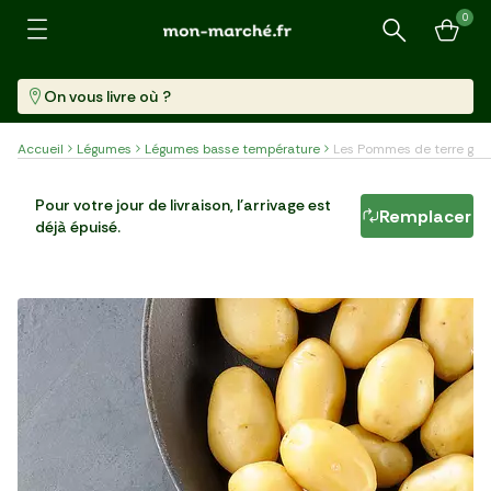
0
Recherche
On vous livre où ?
Accueil
Légumes
Légumes basse température
Les Pommes de terre gren
Les Pommes de terre grenailles cuites à basse
Pour votre jour de livraison, l'arrivage est
température
Remplacer
déjà épuisé.
Sachet (600 G)
8,32 €/kg