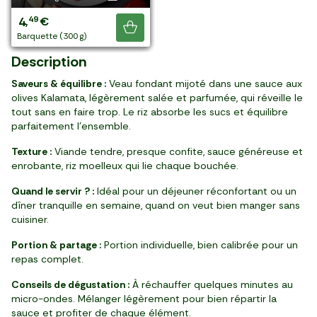
6
5
6
4
4
3
4
3
5
4
4
90
90
90
99
99
99
99
99
49
49
49
,
,
,
,
,
,
,
,
,
,
,
€
€
€
€
€
€
€
€
€
€
€
Je découvre
barquette (380 g)
barquette (385 g)
barquette (370 g)
sachet (600 g)
sachet (500 g)
sachet (600 g)
sachet (500 g)
barquette (160 g)
barquette (800 g)
sachet (350 g)
barquette (300 g)
Description
Saveurs & équilibre :
Veau fondant mijoté dans une sauce aux
olives Kalamata, légèrement salée et parfumée, qui réveille le
tout sans en faire trop. Le riz absorbe les sucs et équilibre
parfaitement l’ensemble.
Texture :
Viande tendre, presque confite, sauce généreuse et
enrobante, riz moelleux qui lie chaque bouchée.
Quand le servir ? :
Idéal pour un déjeuner réconfortant ou un
dîner tranquille en semaine, quand on veut bien manger sans
cuisiner.
Portion & partage :
Portion individuelle, bien calibrée pour un
repas complet.
Conseils de dégustation :
À réchauffer quelques minutes au
micro-ondes. Mélanger légèrement pour bien répartir la
sauce et profiter de chaque élément.