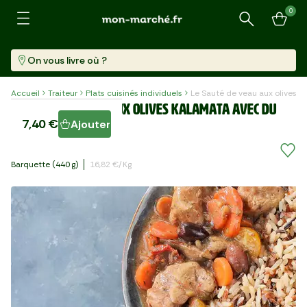
0
Recherche
On vous livre où ?
Accueil
Traiteur
Plats cuisinés individuels
Le Sauté de veau aux olives k
Le Sauté de veau aux olives kalamata avec du
7,40 €
Ajouter
riz "Aussitôt Bon"
Barquette (440 G)
16,82 €/kg