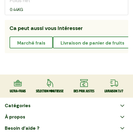
Poids net
0.44KG
Ca peut aussi vous intéresser
marché frais
livraison de panier de fruits
Ultra-frais
Sélection minutieuse
Des prix justes
Livraison 7J/7
Catégories
Faire ses courses en ligne
À propos
Apéro
Besoin d'aide ?
Courses en ligne avec Mon
Plaisirs d'été