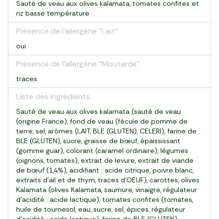
Sauté de veau aux olives kalamata, tomates confites et
riz basse température
Présence de l'allergène "Lait"
oui
Présence de l'allergène "Moutarde"
traces
Liste des ingrédients
Sauté de veau aux olives kalamata (sauté de veau
(origine France), fond de veau (fécule de pomme de
terre, sel, arômes (LAIT, BLE (GLUTEN), CELERI), farine de
BLE (GLUTEN), sucre, graisse de bœuf, épaississant
(gomme guar), colorant (caramel ordinaire), légumes
(oignons, tomates), extrait de levure, extrait de viande
de bœuf (1,4%), acidifiant : acide citrique, poivre blanc,
extraits d'ail et de thym, traces d'OEUF), carottes, olives
Kalamata (olives Kalamata, saumure, vinaigre, régulateur
d'acidité : acide lactique), tomates confites (tomates,
huile de tournesol, eau, sucre, sel, épices, régulateur