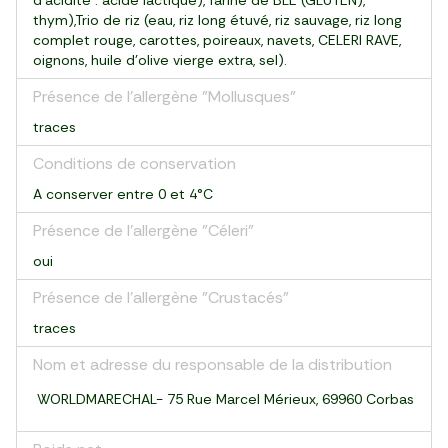
d'acidité : acide lactique), farine de BLE (GLUTEN),
thym),Trio de riz (eau, riz long étuvé, riz sauvage, riz long
complet rouge, carottes, poireaux, navets, CELERI RAVE,
oignons, huile d'olive vierge extra, sel).
Présence de l'allergène "Mollusques"
traces
Conditions de conservation
A conserver entre 0 et 4°C
Présence de l'allergène "Céleri"
oui
Présence de l'allergène "Crustacés"
traces
Nom et adresse du responsable de la distribution
WORLDMARECHAL- 75 Rue Marcel Mérieux, 69960 Corbas