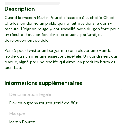
Bordeaux
BIO
Création
4
3
1
3
11
3
3
4
4
4
5
7
99
99
99
49
49
99
69
99
39
49
14
99
Description
,
,
,
,
,
,
,
,
,
,
,
,
€
€
€
€
€
€
€
€
€
€
€
€
tranche (160 g)
2 tranches (200 g)
sachet (375 g)
paquet (200 g)
bouteille (750 ml)
bouteille (330 ml)
12 pièces (225 g)
pièce (80 g)
pot (200 g)
pot (180 g)
2 tranches (200 g)
pièce (170 g)
Quand la maison Martin Pouret s’associe à la cheffe Chloé
Charles, ça donne un pickle qui ne fait pas dans la demi-
mesure. L’oignon rouge y est travaillé avec du genièvre pour
un résultat tout en équilibre : croquant, parfumé, et
délicieusement acidulé.
Pensé pour twister un burger maison, relever une viande
froide ou illuminer une assiette végétale. Un condiment qui
claque, signé par une cheffe qui aime les produits bruts et
bien faits.
Informations supplémentaires
Dénomination légale
Pickles oignons rouges genièvre 80g
Marque
Martin Pouret