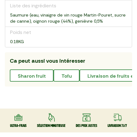
Liste des ingrédients
Saumure (eau, vinaigre de vin rouge Martin-Pouret, sucre
de canne), oignon rouge (44%), genièvre 0,5%
Poids net
0.18KG
Ca peut aussi vous intéresser
sharon fruit
tofu
livraison de fruits 
Ultra-frais
Sélection minutieuse
Des prix justes
Livraison 7J/7