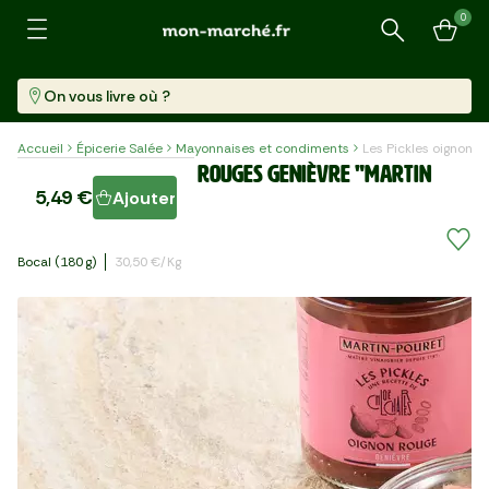
0
Recherche
On vous livre où ?
Accueil
Épicerie Salée
Mayonnaises et condiments
Les Pickles oignons 
Les Pickles oignons rouges genièvre "Martin
5,49 €
Ajouter
Pouret"
Bocal (180 G)
30,50 €/kg