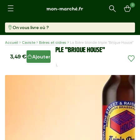
0
Recherche
On vous livre où ?
Accueil
Caviste
Bières et cidres
La Bière blonde triple "Brique House"
La Bière blonde triple "Brique House"
3,49 €
Ajouter
Bouteille (330 Ml)
10,58 €/l