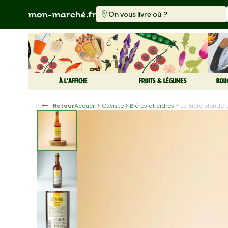
On vous livre où ?
À L'AFFICHE
FRUITS & LÉGUMES
BOU
Retour
Accueil
Caviste
Bières et cidres
La Bière blonde 