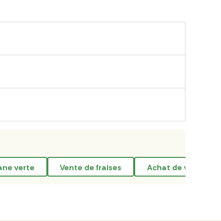
ane verte
vente de fraises
Achat de viande en