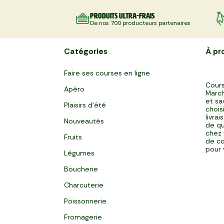
Produits ultra-frais
De nos 700 producteurs partenaires
Catégories
À pr
Faire ses courses en ligne
Cours
Apéro
March
et sa
Plaisirs d'été
chois
livra
Nouveautés
de qu
chez 
Fruits
de co
pour 
Légumes
Boucherie
Charcuterie
Poissonnerie
Fromagerie