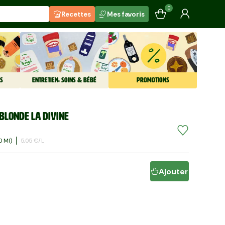
0
Recettes
Mes favoris
S
ENTRETIEN, SOINS & BÉBÉ
PROMOTIONS
 blonde La Divine
0 Ml)
5,05 €/l
Ajouter