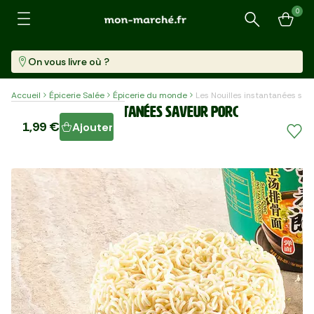
0
Recherche
On vous livre où ?
Accueil
Épicerie Salée
Épicerie du monde
Les Nouilles instantanées sav
Les Nouilles instantanées saveur porc
1,99 €
Ajouter
Bol (116 G)
17,16 €/kg