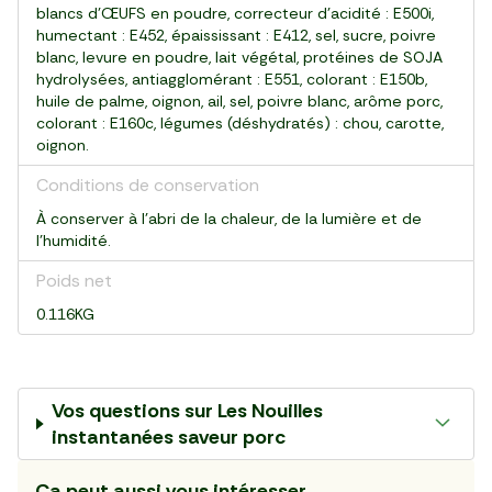
blancs d’ŒUFS en poudre, correcteur d’acidité : E500i,
humectant : E452, épaississant : E412, sel, sucre, poivre
blanc, levure en poudre, lait végétal, protéines de SOJA
hydrolysées, antiagglomérant : E551, colorant : E150b,
huile de palme, oignon, ail, sel, poivre blanc, arôme porc,
colorant : E160c, légumes (déshydratés) : chou, carotte,
oignon.
Conditions de conservation
À conserver à l'abri de la chaleur, de la lumière et de
l'humidité.
Poids net
0.116KG
Vos questions sur
Les Nouilles
instantanées saveur porc
Ca peut aussi vous intéresser