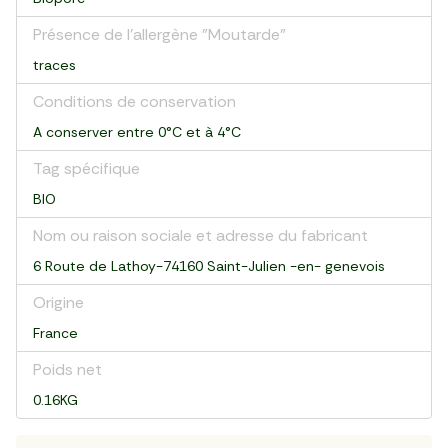
Présence de l'allergène "Moutarde"
traces
Conditions de conservation
A conserver entre 0°C et à 4°C
Tag spécifique
BIO
Nom ou raison sociale et adresse du fabricant
6 Route de Lathoy-74160 Saint-Julien -en- genevois
Origine
France
Poids net
0.16KG