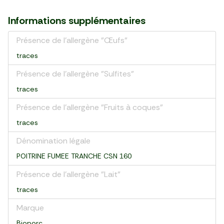
Informations supplémentaires
Présence de l'allergène "Œufs"
traces
Présence de l'allergène "Sulfites"
traces
Présence de l'allergène "Fruits à coques"
traces
Dénomination légale
POITRINE FUMEE TRANCHE CSN 160
Présence de l'allergène "Lait"
traces
Marque
Bioporc