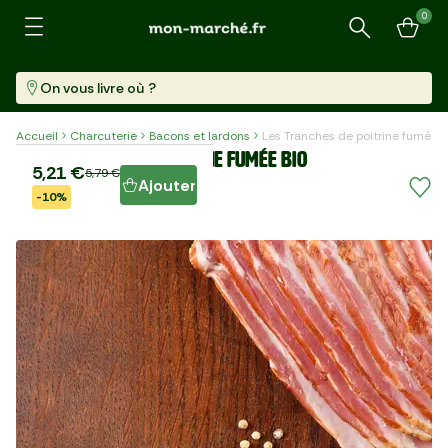
0
Recherche
On vous livre où ?
Accueil
Charcuterie
Bacons et lardons
Les Tranches de poitrine fumée 
Les Tranches de poitrine fumée BIO
5,21 €
5,79 €
Ajouter
-10%
Barquette (160 G)
32,57 €/kg