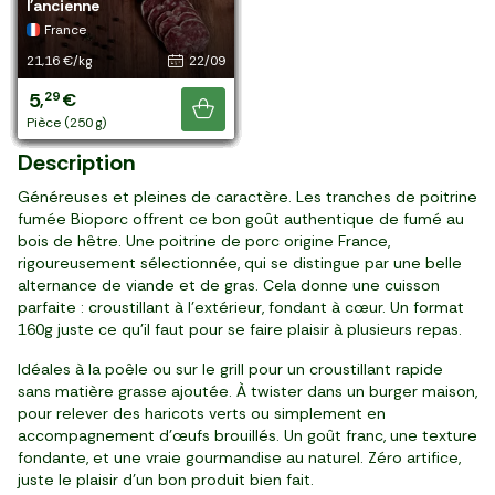
Les Lardons fumés BIO
sel sec
bois de hêtre
fumée
sapin
Les Lardons fumés
Les Allumettes fumées
fumée
sapin 180g
Le Lard paysan fumé
BIO
Le Bacon sec au sel
Les Allumettes natures
fumé
Le Jambon de Terruel DOP
Le Jambon cuit de Prague
Les Knacks supérieures
l'ancienne
a plus, il y en a
Italie
Espagne
Italie
France
France
France
France
France
France
France
France
France
France
France
France
France
France
France
encore !
26,60 €/kg
15,27 €/kg
15,99 €/kg
20,51 €/kg
13,18 €/kg
12,72 €/kg
12,17 €/kg
29,90 €/kg
13,83 €/kg
23,93 €/kg
33,55 €/kg
39,90 €/kg
12,17 €/kg
54,90 €/kg
49,88 €/kg
45,36 €/kg
18,71 €/kg
21,16 €/kg
20/08
03/09
24/08
31/08
31/08
10/09
28/08
13/09
26/08
24/08
22/08
28/10
02/09
29/09
07/11
23/08
21/08
22/09
3
2
4
4
6
2
2
2
2
3
5
3
2
5
3
4
4
5
99
29
16
31
59
29
19
99
49
59
03
99
19
49
99
99
49
29
,
,
,
,
,
,
,
,
,
,
,
,
,
,
,
,
,
,
€
€
€
€
€
€
€
€
€
€
€
€
€
€
€
€
€
€
6,29 €
Je découvre
barquette (150 g)
barquette (150 g)
barquette (260 g)
4 tranches (210 g)
barquette (500 g)
barquette (180 g)
pack de 2 (180 g)
10 tranches (100 g)
barquette (180 g)
barquette (150 g)
pack de 2 (150 g)
14 tranches (100 g)
pack de 2 (180 g)
barquette (100 g)
barquette (80 g)
6 tranches (110 g)
4 pièces (240 g)
pièce (250 g)
Description
Généreuses et pleines de caractère. Les tranches de poitrine
fumée Bioporc offrent ce bon goût authentique de fumé au
bois de hêtre. Une poitrine de porc origine France,
rigoureusement sélectionnée, qui se distingue par une belle
alternance de viande et de gras. Cela donne une cuisson
parfaite : croustillant à l’extérieur, fondant à cœur. Un format
160g juste ce qu’il faut pour se faire plaisir à plusieurs repas.
Idéales à la poêle ou sur le grill pour un croustillant rapide
sans matière grasse ajoutée. À twister dans un burger maison,
pour relever des haricots verts ou simplement en
accompagnement d’œufs brouillés. Un goût franc, une texture
fondante, et une vraie gourmandise au naturel. Zéro artifice,
juste le plaisir d’un bon produit bien fait.