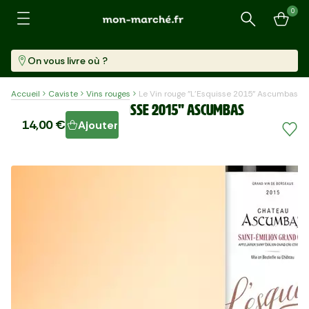
0
Recherche
On vous livre où ?
Accueil
Caviste
Vins rouges
Le Vin rouge "L'Esquisse 2015" Ascumbas
Le Vin rouge "L'Esquisse 2015" Ascumbas
14,00 €
Ajouter
Bouteille (750ml)