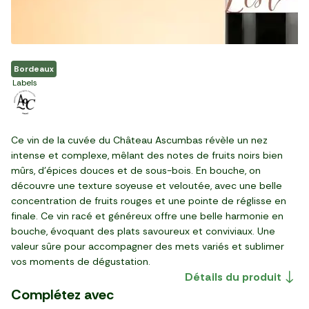
Bordeaux
Labels
Ce vin de la cuvée du Château Ascumbas révèle un nez
intense et complexe, mêlant des notes de fruits noirs bien
mûrs, d'épices douces et de sous-bois. En bouche, on
découvre une texture soyeuse et veloutée, avec une belle
concentration de fruits rouges et une pointe de réglisse en
finale. Ce vin racé et généreux offre une belle harmonie en
bouche, évoquant des plats savoureux et conviviaux. Une
Le Comté AOP doux
valeur sûre pour accompagner des mets variés et sublimer
Les Mini saucissons nature
La Terrine de campagne à
Le Magret de canard séché
affinage 5 mois "Marcel
La Baguette céréales
Les Olives Kalamata
Les Noix du Bresil
Le Magret de canard IGP
Le Smoothie ananas & noix
Le Fromage blanc de
vos moments de dégustation.
130g
l'ancienne
et fumé
Le Raisin blanc sans pépin
Le Plateau de roulades
Petite"
précuite
Le Fromage de brebis frais
entières BIO
décortiquées BIO
du Sud Ouest
Le Bacon sec au sel
de coco
brebis "Duo Lozère"
L'Huile d'olive "La
Détails du produit
Italie
élaboré aux Pays-Bas
France
France
France
France
France
France
France
France
France
France
Masseria"
Complétez avec
32,23 €/kg
24,94 €/kg
69,89 €/kg
8,99 €/kg
17,73 €/kg
21,99 €/kg
5,56 €/kg
19,93 €/kg
24,39 €/kg
38,38 €/kg
23,99 €/kg
39,90 €/kg
15,96 €/l
9,56 €/l
10,98 €/kg
28/10
30/09
14/08
21/08
23/08
21/08
28/10
06/09
27/08