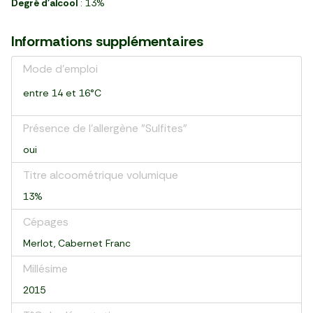
Degré d'alcool
: 13%
Informations supplémentaires
Mode d'emploi
entre 14 et 16°C
Présence de l'allergène "Sulfites"
oui
Titre alcoométrique volumique
13%
Cépages
Merlot, Cabernet Franc
Millésime
2015